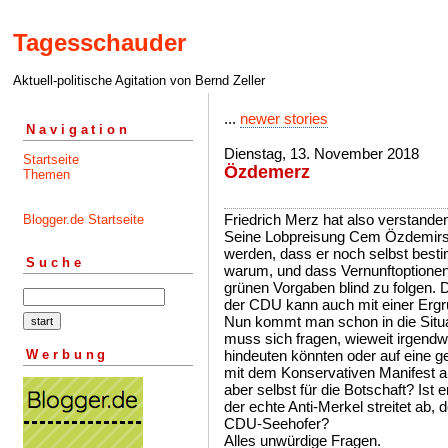
Tagesschauder
Aktuell-politische Agitation von Bernd Zeller
...
newer stories
Navigation
Dienstag, 13. November 2018
Startseite
Özdemerz
Themen
Friedrich Merz hat also verstand
Blogger.de Startseite
Seine Lobpreisung Cem Özdemirs
werden, dass er noch selbst best
Suche
warum, und dass Vernunftoptionen 
grünen Vorgaben blind zu folgen.
der CDU kann auch mit einer Ergr
Nun kommt man schon in die Situa
muss sich fragen, wieweit irgend
Werbung
hindeuten könnten oder auf eine ge
mit dem Konservativen Manifest a
aber selbst für die Botschaft? Ist 
der echte Anti-Merkel streitet ab, 
CDU-Seehofer?
Alles unwürdige Fragen.