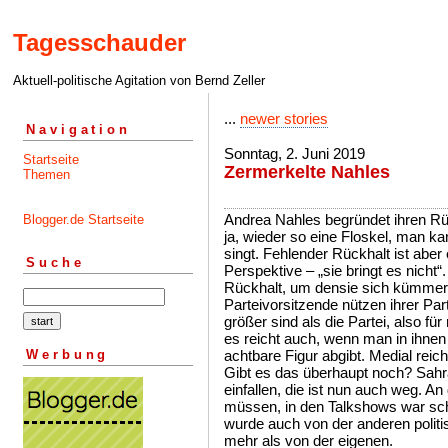
Tagesschauder
Aktuell-politische Agitation von Bernd Zeller
...
newer stories
Navigation
Sonntag, 2. Juni 2019
Startseite
Zermerkelte Nahles
Themen
Andrea Nahles begründet ihren Rüc
Blogger.de Startseite
ja, wieder so eine Floskel, man ka
singt. Fehlender Rückhalt ist abe
Suche
Perspektive – „sie bringt es nicht“
Rückhalt, um densie sich kümmer
Parteivorsitzende nützen ihrer Pa
größer sind als die Partei, also f
es reicht auch, wenn man in ihne
Werbung
achtbare Figur abgibt. Medial reic
Gibt es das überhaupt noch? Sah
einfallen, die ist nun auch weg. A
müssen, in den Talkshows war schon
wurde auch von der anderen politi
mehr als von der eigenen.