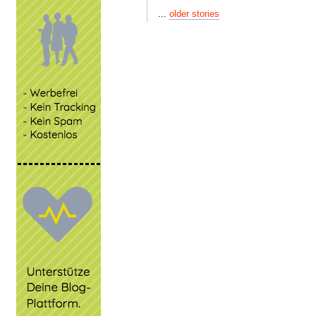
...
older stories