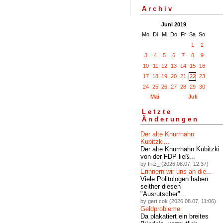
Archiv
Juni 2019
Mo
Di
Mi
Do
Fr
Sa
So
1
2
3
4
5
6
7
8
9
10
11
12
13
14
15
16
17
18
19
20
21
22
23
24
25
26
27
28
29
30
Mai
Juli
Letzte
Änderungen
Der alte Knurrhahn
Kubitzki...
Der alte Knurrhahn Kubitzki
von der FDP ließ...
by fritz_ (2026.08.07, 12:37)
Erinnern wir uns an die...
Viele Politologen haben
seither diesen
"Ausrutscher"...
by gert cok (2026.08.07, 11:06)
Geldprobleme
Da plakatiert ein breites