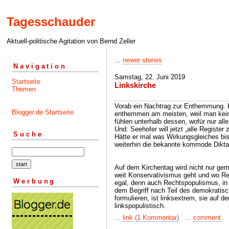
Tagesschauder
Aktuell-politische Agitation von Bernd Zeller
...
newer stories
Navigation
Samstag, 22. Juni 2019
Startseite
Linkskirche
Themen
Vorab ein Nachtrag zur Enthemmung. 
Blogger.de Startseite
enthemmen am meisten, weil man keine
fühlen unterhalb dessen, wofür nur all
Und: Seehofer will jetzt „alle Register
Suche
Hätte er mal was Wirkungsgleiches bis
weiterhin die bekannte kommode Diktat
Auf dem Kirchentag wird nicht nur gema
weit Konservativismus geht und wo Rec
Werbung
egal, denn auch Rechtspopulismus, in
dem Begriff nach Teil des demokratis
formulieren, ist linksextrem, sie auf d
linkspopulistisch.
...
link
(
1 Kommentar
) ...
comment