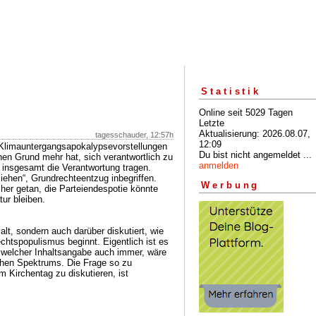
Statistik
Online seit 5029 Tagen
Letzte
Aktualisierung: 2026.08.07,
tagesschauder, 12:57h
12:09
Klimauntergangsapokalypsevorstellungen
Du bist nicht angemeldet ...
n Grund mehr hat, sich verantwortlich zu
anmelden
e insgesamt die Verantwortung tragen.
 ziehen“, Grundrechteentzug inbegriffen.
Werbung
her getan, die Parteiendespotie könnte
ur bleiben.
lt, sondern auch darüber diskutiert, wie
htspopulismus beginnt. Eigentlich ist es
 welcher Inhaltsangabe auch immer, wäre
chen Spektrums. Die Frage so zu
em Kirchentag zu diskutieren, ist