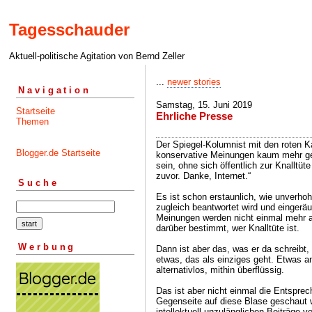
Tagesschauder
Aktuell-politische Agitation von Bernd Zeller
...
newer stories
Navigation
Samstag, 15. Juni 2019
Startseite
Ehrliche Presse
Themen
Der Spiegel-Kolumnist mit den roten 
Blogger.de Startseite
konservative Meinungen kaum mehr ge
sein, ohne sich öffentlich zur Knalltüt
zuvor. Danke, Internet.“
Suche
Es ist schon erstaunlich, wie unverhoh
zugleich beantwortet wird und eingerä
Meinungen werden nicht einmal mehr 
darüber bestimmt, wer Knalltüte ist.
Werbung
Dann ist aber das, was er da schreibt
etwas, das als einziges geht. Etwas an
alternativlos, mithin überflüssig.
Das ist aber nicht einmal die Entsprec
Gegenseite auf diese Blase geschaut wi
intellektuell unzulänglichen Beiträge v