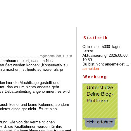
Statistik
Online seit 5030 Tagen
Letzte
Aktualisierung: 2026.08.08,
tagesschauder, 11:42h
10:59
Kammhaaren feiert, dass im Netz
Du bist nicht angemeldet ...
äußert werden können: „Konservativ zu
anmelden
e zu machen, ist heute schwerer als je
Werbung
len hier die Machtfrage gestellt und
umt, das es um nichts anderes geht.
als Debattenbeitrag angenommen, es wird
, auch keiner und keine Kolumne, sondern
deres ginge gar nicht. Es ist also
hung, wie von der vermeintlichen
rd; die Knalltütinnen werden für ihre
erachtet, für ihren Hass und ihre Hetze und