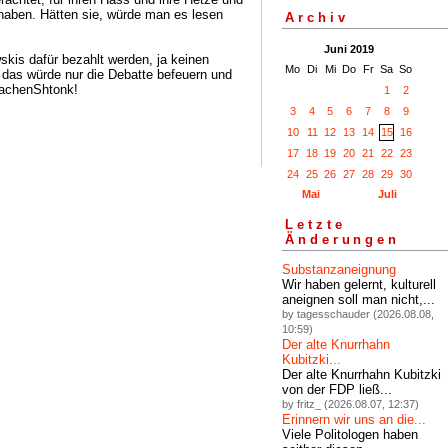
 haben. Hätten sie, würde man es lesen
Archiv
Juni 2019
is dafür bezahlt werden, ja keinen
Mo
Di
Mi
Do
Fr
Sa
So
, das würde nur die Debatte befeuern und
rachenShtonk!
1
2
3
4
5
6
7
8
9
10
11
12
13
14
15
16
17
18
19
20
21
22
23
24
25
26
27
28
29
30
Mai
Juli
Letzte
Änderungen
Substanzaneignung
Wir haben gelernt, kulturell
aneignen soll man nicht,...
by tagesschauder (2026.08.08,
10:59)
Der alte Knurrhahn
Kubitzki...
Der alte Knurrhahn Kubitzki
von der FDP ließ...
by fritz_ (2026.08.07, 12:37)
Erinnern wir uns an die...
Viele Politologen haben