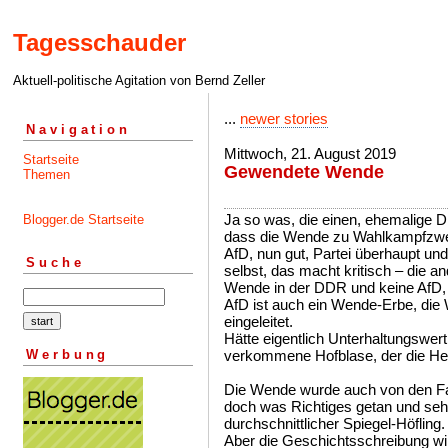
Tagesschauder
Aktuell-politische Agitation von Bernd Zeller
...
newer stories
Navigation
Mittwoch, 21. August 2019
Startseite
Gewendete Wende
Themen
Ja so was, die einen, ehemalige D
Blogger.de Startseite
dass die Wende zu Wahlkampfzwec
AfD, nun gut, Partei überhaupt un
Suche
selbst, das macht kritisch – die a
Wende in der DDR und keine AfD, u
AfD ist auch ein Wende-Erbe, di
eingeleitet.
Hätte eigentlich Unterhaltungswert
Werbung
verkommene Hofblase, der die Herr
Die Wende wurde auch von den Fal
doch was Richtiges getan und sehr
durchschnittlicher Spiegel-Höfling.
Aber die Geschichtsschreibung wi