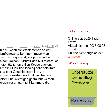
Statistik
Online seit 5029 Tagen
Letzte
Aktualisierung: 2026.08.08,
tagesschauder, 11:23h
10:59
n soll, wenn die Wahlergebnisse der
Du bist nicht angemeldet ...
er Umfragewerte kommen, muss man
anmelden
smus möglich ist, als propagiert wird.
eiben, keinen Fußbreit den Millimetern, es
Werbung
die nützlichen stillen Kooperationen.
h mehr Druck und ideologische totalitäre
isa oder Geschlechterrollen von
enn man gesehen wird mit welchen von
 Großen und Wichtigen gebraucht werden.
ergebnissen gar nicht kommen, die