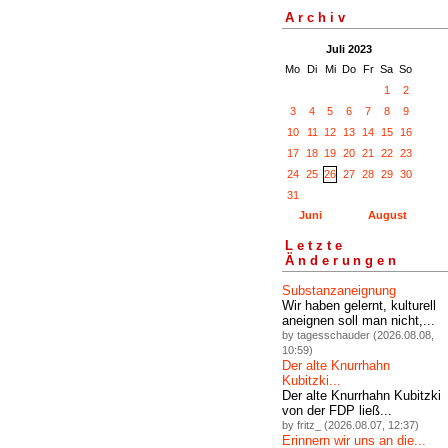
Archiv
Juli 2023
Mo
Di
Mi
Do
Fr
Sa
So
1
2
3
4
5
6
7
8
9
10
11
12
13
14
15
16
17
18
19
20
21
22
23
24
25
26
27
28
29
30
31
Juni
August
Letzte
Änderungen
Substanzaneignung
Wir haben gelernt, kulturell
aneignen soll man nicht,...
by tagesschauder (2026.08.08,
10:59)
Der alte Knurrhahn
Kubitzki...
Der alte Knurrhahn Kubitzki
von der FDP ließ...
by fritz_ (2026.08.07, 12:37)
Erinnern wir uns an die...