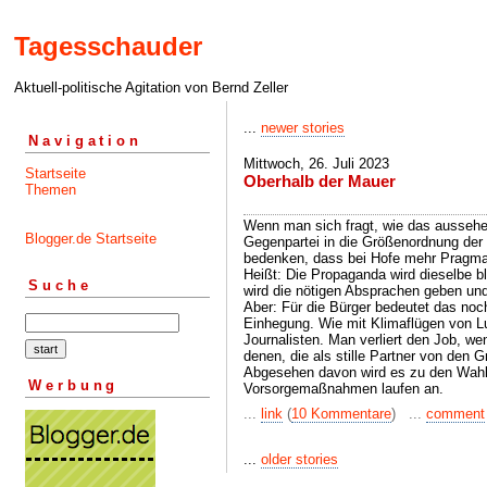
Tagesschauder
Aktuell-politische Agitation von Bernd Zeller
...
newer stories
Navigation
Mittwoch, 26. Juli 2023
Startseite
Oberhalb der Mauer
Themen
Wenn man sich fragt, wie das aussehe
Blogger.de Startseite
Gegenpartei in die Größenordnung d
bedenken, dass bei Hofe mehr Pragmati
Heißt: Die Propaganda wird dieselbe bl
Suche
wird die nötigen Absprachen geben und 
Aber: Für die Bürger bedeutet das noc
Einhegung. Wie mit Klimaflügen von Lu
Journalisten. Man verliert den Job, w
denen, die als stille Partner von den
Abgesehen davon wird es zu den Wahl
Werbung
Vorsorgemaßnahmen laufen an.
...
link
(
10 Kommentare
) ...
comment
...
older stories