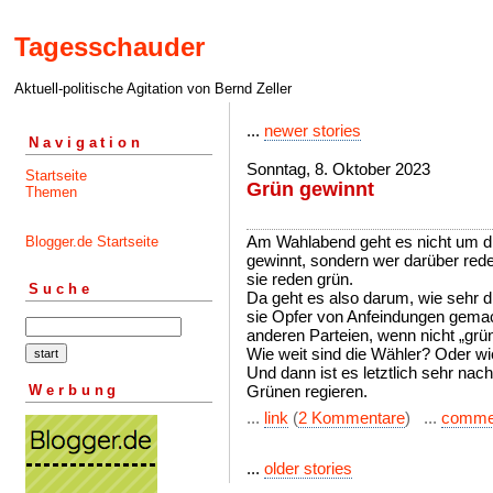
Tagesschauder
Aktuell-politische Agitation von Bernd Zeller
...
newer stories
Navigation
Sonntag, 8. Oktober 2023
Startseite
Grün gewinnt
Themen
Am Wahlabend geht es nicht um di
Blogger.de Startseite
gewinnt, sondern wer darüber red
sie reden grün.
Suche
Da geht es also darum, wie sehr d
sie Opfer von Anfeindungen gemac
anderen Parteien, wenn nicht „grün
Wie weit sind die Wähler? Oder w
Und dann ist es letztlich sehr nac
Werbung
Grünen regieren.
...
link
(
2 Kommentare
) ...
comme
...
older stories