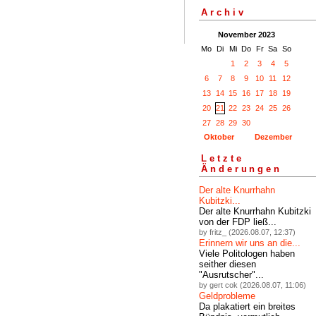
Archiv
November 2023
Mo
Di
Mi
Do
Fr
Sa
So
1
2
3
4
5
6
7
8
9
10
11
12
13
14
15
16
17
18
19
20
21
22
23
24
25
26
27
28
29
30
Oktober
Dezember
Letzte
Änderungen
Der alte Knurrhahn
Kubitzki...
Der alte Knurrhahn Kubitzki
von der FDP ließ...
by fritz_ (2026.08.07, 12:37)
Erinnern wir uns an die...
Viele Politologen haben
seither diesen
"Ausrutscher"...
by gert cok (2026.08.07, 11:06)
Geldprobleme
Da plakatiert ein breites