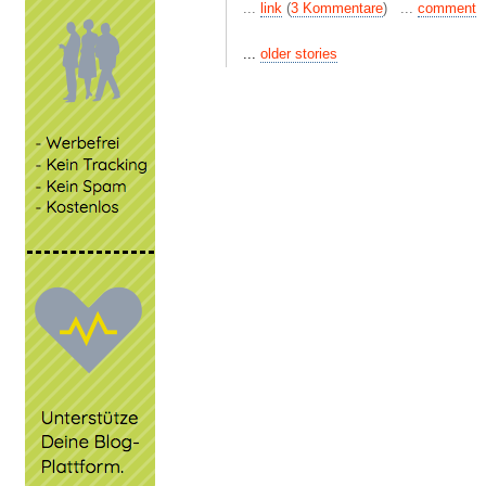
...
link
(
3 Kommentare
) ...
comment
...
older stories