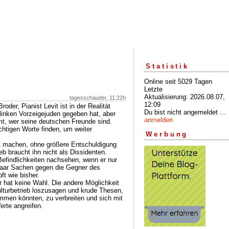
Statistik
Online seit 5029 Tagen
Letzte
Aktualisierung: 2026.08.07,
tagesschauder, 11:22h
12:09
der, Pianist Levit ist in der Realität
Du bist nicht angemeldet ...
nken Vorzeigejuden gegeben hat, aber
anmelden
, wer seine deutschen Freunde sind.
ichtigen Worte finden, um weiter
Werbung
ot machen, ohne größere Entschuldigung
 braucht ihn nicht als Dissidenten.
efindlichkeiten nachsehen, wenn er nur
n paar Sachen gegen die Gegner des
ft wie bisher.
 hat keine Wahl. Die andere Möglichkeit
lturbetrieb loszusagen und krude Thesen,
mmen könnten, zu verbreiten und sich mit
rte angreifen.