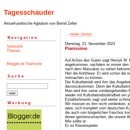
Tagesschauder
Aktuell-politische Agitation von Bernd Zeller
...
newer stories
Navigation
Dienstag, 21. November 2023
Startseite
Pianissimo
Themen
Auf Achse des Guten sagt Henryk M. Bro
Blogger.de Startseite
angekommen, nachdem er immer den li
nach dem Massaker zu sehen bekommt
Hier die Antithese: Er wird schon die r
Suche
mitmachen zu können.
Der Kulturbetrieb wird ihm das Angeb
davonzukommen. Denn der Kulturbetrieb
Man wird ihm seine vorübergehenden B
wieder mit Kulturbetriebsblindheit ei
Establishments sagt und weiter schimp
Werbung
Wir müssen es ihm nicht verdenken, er
wäre, sich komplett vom deutschen Ku
die auch von bürgerlichen Faschos ko
denen gemeinzumachen, die unsere We
Wie sollte er.
Er ist Klavierspieler.