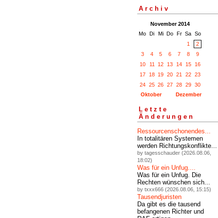
Archiv
November 2014
Mo
Di
Mi
Do
Fr
Sa
So
1
2
3
4
5
6
7
8
9
10
11
12
13
14
15
16
17
18
19
20
21
22
23
24
25
26
27
28
29
30
Oktober
Dezember
Letzte
Änderungen
Ressourcenschonendes...
In totalitären Systemen
werden Richtungskonflikte...
by tagesschauder (2026.08.06,
18:02)
Was für ein Unfug....
Was für ein Unfug. Die
Rechten wünschen sich...
by txxx666 (2026.08.06, 15:15)
Tausendjuristen
Da gibt es die tausend
befangenen Richter und