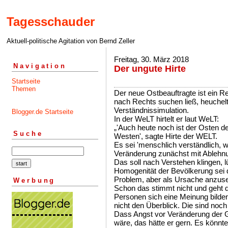
Tagesschauder
Aktuell-politische Agitation von Bernd Zeller
Freitag, 30. März 2018
Navigation
Der ungute Hirte
Startseite
Themen
Der neue Ostbeauftragte ist ein R
nach Rechts suchen ließ, heuchelt 
Verständnissimulation.
Blogger.de Startseite
In der WeLT hirtelt er laut WeLT:
„'Auch heute noch ist der Osten d
Suche
Westen', sagte Hirte der WELT.
Es sei 'menschlich verständlich,
Veränderung zunächst mit Ablehnun
Das soll nach Verstehen klingen, 
Homogenität der Bevölkerung sei d
Problem, aber als Ursache anzuse
Werbung
Schon das stimmt nicht und geht d
Personen sich eine Meinung bilden
nicht den Überblick. Die sind noch 
Dass Angst vor Veränderung der 
wäre, das hätte er gern. Es könnt