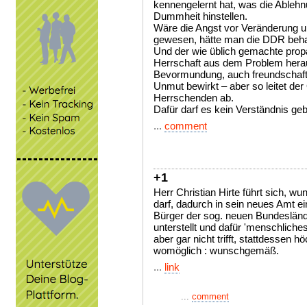
kennengelernt hat, was die Ablehn
Dummheit hinstellen.
Wäre die Angst vor Veränderung
gewesen, hätte man die DDR beha
Und der wie üblich gemachte propa
Herrschaft aus dem Problem hera
Bevormundung, auch freundschaftli
Unmut bewirkt – aber so leitet de
Herrschenden ab.
Dafür darf es kein Verständnis ge
...
comment
+1
Herr Christian Hirte führt sich, 
darf, dadurch in sein neues Amt e
Bürger der sog. neuen Bundesländ
unterstellt und dafür 'menschliche
aber gar nicht trifft, stattdessen 
womöglich : wunschgemäß.
...
link
...
comment