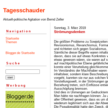
Tagesschauder
Aktuell-politische Agitation von Bernd Zeller
Sonntag, 3. März 2019
Navigation
Strömungsdenken
Startseite
Die größten Probleme zu Sowjetzeiten
Themen
Revisionismus, Revanchismus, Formal
und richteten sich gegen Sozialismus
Sämtliche dieser Begriffe waren inhalt
Blogger.de Startseite
davon, dass sie auf etwas Konkretes v
etwas gewesen wären, sie waren auf s
auf machtpolitischer Ebene gefährlich
Suche
konnte einer Verurteilung gleichkomme
Im Verständnis der Machthaber waren d
inhaltsleer, sondern klare Beschreib
vorgeht, kannten sie nur aus solchen W
Vorstellungswelt, in der Strömungen g
Beziehung treten, sich Einflüsse entwi
Werbung
Ausschöpfung bremsen.
Und dies in Unmengen an Gedruckte
Man hätte nie nachfragen können: Ja 
aller Offenheit gewesen, dass es um d
wiederum legitimiert sich aus der Abw
Die Pseudorealität hatte den Zweck, d