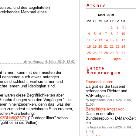
Archiv
kurses, und des abgeleiteten
inreichendes Merkmal eines
März 2019
Mo
Di
Mi
Do
Fr
Sa
So
1
2
3
4
5
6
7
8
9
10
11
12
13
14
15
16
17
18
19
20
21
22
23
24
25
26
27
28
29
30
31
Februar
April
dr. w, Montag, 4. März 2019, 12:42
Letzte
it Ismen, kann mit den meisten der
Änderungen
l genannten auch etwas anfangen.
en sind schlecht, weil sie Ismen und
Tausendjuristen
echte Ismen und Ideologien sind.
Da gibt es die tausend
befangenen Richter und
r waren diese Begrifflichkeiten aber
RAF-artigen...
 Beschreibungen von den Vorgängen.' – es
by tagesschauder (2026.08.05,
eren hineinzudenken, denn das, was der
11:06)
inen zumindest scheinbaren Sinn ergeben,
Berechtigte Angst vor...
ischen Ausarbeitung:
Dass in der alten
v=X3DUp8QZ5ZY
("Outdoor Illner" schon
Bundesrepublik, D-Mark-Zeit
 geht es in die Vollen)
ein...
by tagesschauder (2026.08.04,
11:11)