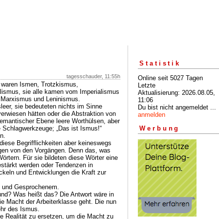
Statistik
tagesschauder, 11:55h
Online seit 5027 Tagen
 waren Ismen, Trotzkismus,
Letzte
ismus, sie alle kamen vom Imperialismus
Aktualisierung: 2026.08.05,
, Marxismus und Leninismus.
11:06
sleer, sie bedeuteten nichts im Sinne
Du bist nicht angemeldet ...
erwiesen hätten oder die Abstraktion von
anmelden
emantischer Ebene leere Worthülsen, aber
e Schlagwerkzeuge; „Das ist Ismus!“
Werbung
n.
iese Begrifflichkeiten aber keineswegs
ungen von den Vorgängen. Denn das, was
örtern. Für sie bildeten diese Wörter eine
estärkt werden oder Tendenzen in
ckeln und Entwicklungen die Kraft zur
m und Gesprochenem.
und? Was heißt das? Die Antwort wäre in
ie Macht der Arbeiterklasse geht. Die nun
ehr des Ismus.
ie Realität zu ersetzen, um die Macht zu