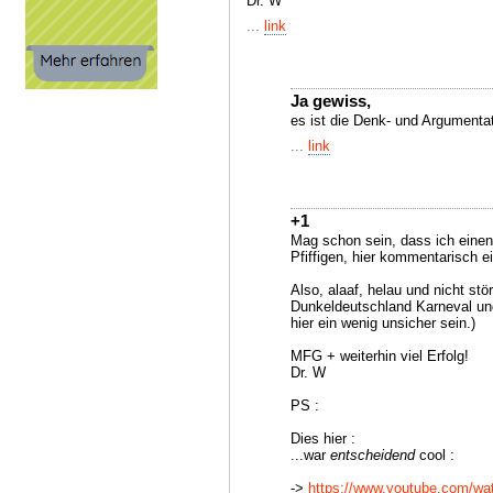
Dr. W
...
link
Ja gewiss,
es ist die Denk- und Argumentat
...
link
+1
Mag schon sein, dass ich einen
Pfiffigen, hier kommentarisch e
Also, alaaf, helau und nicht stö
Dunkeldeutschland Karneval und
hier ein wenig unsicher sein.)
MFG + weiterhin viel Erfolg!
Dr. W
PS :
Dies hier :
...war
entscheidend
cool :
->
https://www.youtube.com/