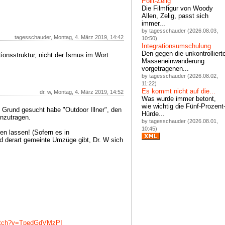
Polit-Zelig
Die Filmfigur von Woody
Allen, Zelig, passt sich
immer...
by tagesschauder (2026.08.03,
tagesschauder, Montag, 4. März 2019, 14:42
10:50)
Integrationsumschulung
Den gegen die unkontrolliert
ionsstruktur, nicht der Ismus im Wort.
Masseneinwanderung
vorgetragenen...
by tagesschauder (2026.08.02,
11:22)
Es kommt nicht auf die...
dr. w, Montag, 4. März 2019, 14:52
Was wurde immer betont,
wie wichtig die Fünf-Prozent
 Grund gesucht habe "Outdoor Illner", den
Hürde...
inzutragen.
by tagesschauder (2026.08.01,
10:45)
ren lassen! (Sofern es in
 derart gemeinte Umzüge gibt, Dr. W sich
watch?v=TpedGdVMzPI