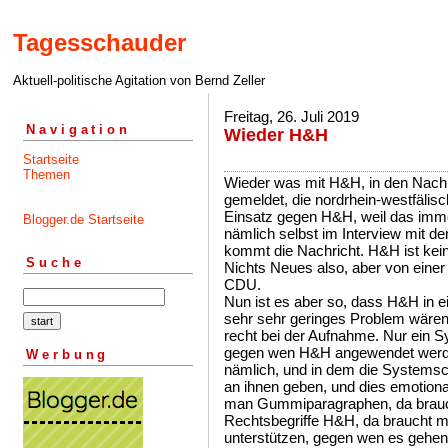
Tagesschauder
Aktuell-politische Agitation von Bernd Zeller
Freitag, 26. Juli 2019
Navigation
Wieder H&H
Startseite
Themen
Wieder was mit H&H, in den Nachr
gemeldet, die nordrhein-westfälisc
Einsatz gegen H&H, weil das imme
Blogger.de Startseite
nämlich selbst im Interview mit d
kommt die Nachricht. H&H ist kei
Suche
Nichts Neues also, aber von eine
CDU.
Nun ist es aber so, dass H&H in e
sehr sehr geringes Problem wären
recht bei der Aufnahme. Nur ein Sys
gegen wen H&H angewendet werde
Werbung
nämlich, und in dem die Systemsch
an ihnen geben, und dies emotiona
man Gummiparagraphen, da brauc
Rechtsbegriffe H&H, da braucht m
unterstützen, gegen wen es gehen 