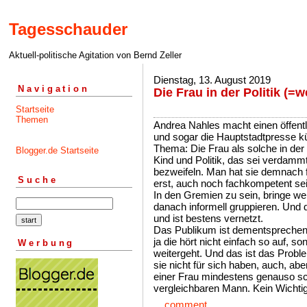
Tagesschauder
Aktuell-politische Agitation von Bernd Zeller
Dienstag, 13. August 2019
Navigation
Die Frau in der Politik (=w
Startseite
Themen
Andrea Nahles macht einen öffentli
und sogar die Hauptstadtpresse 
Thema: Die Frau als solche in der P
Blogger.de Startseite
Kind und Politik, das sei verdammt
bezweifeln. Man hat sie demnach f
Suche
erst, auch noch fachkompetent sei
In den Gremien zu sein, bringe we
danach informell gruppieren. Und d
und ist bestens vernetzt.
Das Publikum ist dementsprechend
ja die hört nicht einfach so auf, s
Werbung
weitergeht. Und das ist das Probl
sie nicht für sich haben, auch, abe
einer Frau mindestens genauso s
vergleichbaren Mann. Kein Wichti
...
comment