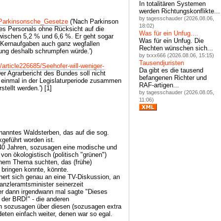
In totalitären Systemen
werden Richtungskonflikte...
by tagesschauder (2026.08.06,
i/Parkinsonsche_Gesetze
('Nach Parkinson
18:02)
des Personals ohne Rücksicht auf die
Was für ein Unfug....
wischen 5,2 % und 6,6 %. Er geht sogar
Was für ein Unfug. Die
 Kernaufgaben auch ganz wegfallen
Rechten wünschen sich...
ung deshalb schrumpfen würde.')
by txxx666 (2026.08.06, 15:15)
Tausendjuristen
t/article226685/Seehofer-will-weniger-
Da gibt es die tausend
er Agrarbericht des Bundes soll nicht
befangenen Richter und
h einmal in der Legislaturperiode zusammen
RAF-artigen...
tellt werden.') [1]
by tagesschauder (2026.08.05,
11:06)
nanntes Waldsterben, das auf die sog.
geführt worden ist.
. 40 Jahren, sozusagen eine modische und
von ökologistisch (politisch "grünen")
inem Thema suchten, das (frühe)
bringen konnte, könnte.
nnert sich genau an eine TV-Diskussion, an
nzleramtsminister seinerzeit
der dann irgendwann mal sagte "Dieses
 der BRD!" - die anderen
en sozusagen über diesen (sozusagen extra
eten einfach weiter, denen war so egal.