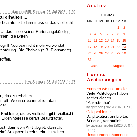
Archiv
dagobert555, Sonntag, 23. Juli 2023, 11:29
Juli 2023
 erhalten ...
Mo
Di
Mi
Do
Fr
Sa
So
 beamtet ist, dann muss er das vielleicht
1
2
 hat das Ende seiner Partei angekündigt,
3
4
5
6
7
8
9
nnen, die Briten.
10
11
12
13
14
15
16
Begriff Neurose nicht mehr verwendet.
17
18
19
20
21
22
23
tsstörung. Die Phobien (z.B. Platzangst)
24
25
26
27
28
29
30
roffen.
31
Juni
August
Letzte
Änderungen
dr. w, Sonntag, 23. Juli 2023, 14:47
Erinnern wir uns an die...
Viele Politologen haben
, das zu erhalten ...
seither diesen
ämpft. Wenn er beamtet ist, dann
"Ausrutscher"...
gar.
by gert cok (2026.08.07, 11:06)
Geldprobleme
Probleme, die es vielleicht gibt, vielleicht
Da plakatiert ein breites
 Eigeninteresse derart Beauftragter.
Bündnis, vermutlich...
by tagesschauder (2026.08.07,
öst, dann sein Amt abgibt, dann als
11:05)
che) Aufgaben bereit steht, ist selten.
Ressourcenschonendes...