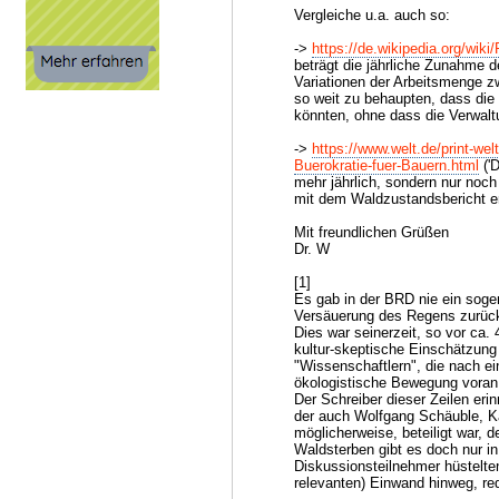
Vergleiche u.a. auch so:
->
https://de.wikipedia.org/wik
beträgt die jährliche Zunahme 
Variationen der Arbeitsmenge z
so weit zu behaupten, dass die
könnten, ohne dass die Verwalt
->
https://www.welt.de/print-wel
Buerokratie-fuer-Bauern.html
('D
mehr jährlich, sondern nur noc
mit dem Waldzustandsbericht ers
Mit freundlichen Grüßen
Dr. W
[1]
Es gab in der BRD nie ein soge
Versäuerung des Regens zurück
Dies war seinerzeit, so vor ca
kultur-skeptische Einschätzung 
"Wissenschaftlern", die nach e
ökologistische Bewegung voran 
Der Schreiber dieser Zeilen eri
der auch Wolfgang Schäuble, Ka
möglicherweise, beteiligt war, 
Waldsterben gibt es doch nur in
Diskussionsteilnehmer hüstelt
relevanten) Einwand hinweg, red