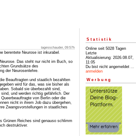
Statistik
tagesschauder, 09:57h
Online seit 5028 Tagen
e berentete Neurose ist inkurabel.
Letzte
Aktualisierung: 2026.08.07,
e Neurose. Das steht nur nicht im Buch, so
11:05
achten Grundsätze des
Du bist nicht angemeldet ...
ng der Neurosenlehre.
anmelden
die Beauftragten und staatlich bezahlten
Werbung
egeben wird für das, was sie bisher als
ben. Sobald sie überbezahlt sind,
 sind, und werden richtig gefährlich. Der
Queerbeauftragte von Berlin oder die
können nicht in ihrem Job dazu übergehen,
hre Zwangsvorstellungen in staatliches
es Grünen Reiches sind genauso schlimm
ch destruktiver.