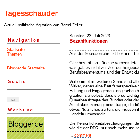
Tagesschauder
Aktuell-politische Agitation von Bernd Zeller
Sonntag, 23. Juli 2023
Navigation
Bezahlfunktionen
Startseite
Aus der Neurosenlehre ist bekannt: Ein
Themen
Gleiches trifft zu für eine verbeamtet
was gab es nicht zur Zeit der hergebr
Blogger.de Startseite
Berufsbeamtentums und der Entwicklu
Verbeamtet im weiteren Sinne sind all 
Suche
Wirker, denen eine Berufsperspektive g
Haltung und Engagement angesehen ha
glauben sie selbst, dass sie so wichtig
Queerbeauftragte des Bundes oder der 
Antidiskriminierungsbeauftragte, die 
etwas Nützliches zu tun, sie müssen i
Werbung
Handeln umwandeln.
Die Persönlichkeitsbeschädigungen d
wie die der DDR, nur noch mehr und no
...
comment