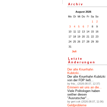
Archiv
August 2026
Mo
Di
Mi
Do
Fr
Sa
So
1
2
3
4
5
6
7
8
9
10
11
12
13
14
15
16
17
18
19
20
21
22
23
24
25
26
27
28
29
30
31
Juli
Letzte
Änderungen
Der alte Knurrhahn
Kubitzki...
Der alte Knurrhahn Kubitzki
von der FDP ließ...
by fritz_ (2026.08.07, 12:37)
Erinnern wir uns an die...
Viele Politologen haben
seither diesen
"Ausrutscher"...
by gert cok (2026.08.07, 11:06)
Geldprobleme