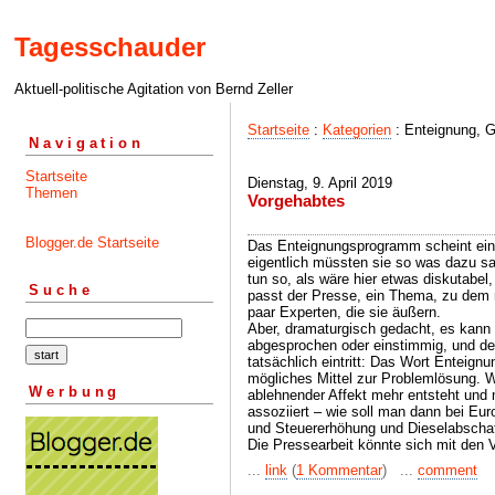
Tagesschauder
Aktuell-politische Agitation von Bernd Zeller
Startseite
:
Kategorien
: Enteignung, G
Navigation
Startseite
Dienstag, 9. April 2019
Themen
Vorgehabtes
Blogger.de Startseite
Das Enteignungsprogramm scheint ein 
eigentlich müssten sie so was dazu sa
tun so, als wäre hier etwas diskutabel,
Suche
passt der Presse, ein Thema, zu dem 
paar Experten, die sie äußern.
Aber, dramaturgisch gedacht, es kann
abgesprochen oder einstimmig, und der
tatsächlich eintritt: Das Wort Enteignun
mögliches Mittel zur Problemlösung. 
Werbung
ablehnender Affekt mehr entsteht und
assoziiert – wie soll man dann bei Eu
und Steuererhöhung und Dieselabscha
Die Pressearbeit könnte sich mit den
...
link
(
1 Kommentar
) ...
comment