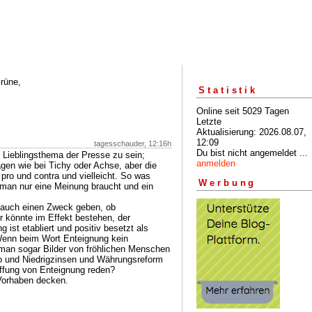
rüne,
Statistik
Online seit 5029 Tagen
Letzte
Aktualisierung: 2026.08.07,
12:09
tagesschauder, 12:16h
Du bist nicht angemeldet ...
Lieblingsthema der Presse zu sein;
anmelden
gen wie bei Tichy oder Achse, aber die
 pro und contra und vielleicht. So was
Werbung
man nur eine Meinung braucht und ein
 auch einen Zweck geben, ob
 könnte im Effekt bestehen, der
g ist etabliert und positiv besetzt als
Wenn beim Wort Enteignung kein
 man sogar Bilder von fröhlichen Menschen
ro und Niedrigzinsen und Währungsreform
ffung von Enteignung reden?
 Vorhaben decken.