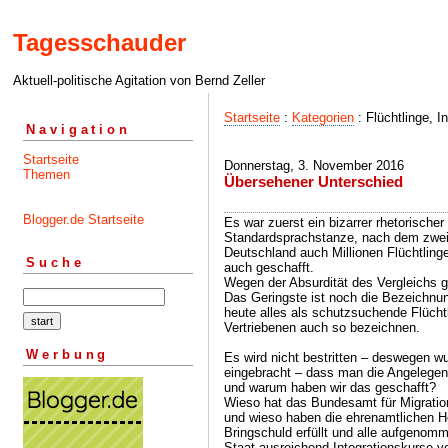
Tagesschauder
Aktuell-politische Agitation von Bernd Zeller
Startseite
:
Kategorien
: Flüchtlinge, I
Navigation
Startseite
Donnerstag, 3. November 2016
Themen
Übersehener Unterschied
Blogger.de Startseite
Es war zuerst ein bizarrer rhetorischer 
Standardsprachstanze, nach dem zweit
Deutschland auch Millionen Flüchtlin
Suche
auch geschafft.
Wegen der Absurdität des Vergleichs 
Das Geringste ist noch die Bezeichnun
heute alles als schutzsuchende Flücht
Vertriebenen auch so bezeichnen.
Werbung
Es wird nicht bestritten – deswegen wur
eingebracht – dass man die Angelegenh
und warum haben wir das geschafft?
Wieso hat das Bundesamt für Migration 
und wieso haben die ehrenamtlichen He
Bringschuld erfüllt und alle aufgenom
Staat ausreichend Integrationskurse ver