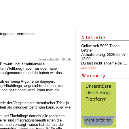
ntegration, Vertriebene
Statistik
Online seit 5029 Tagen
Letzte
Aktualisierung: 2026.08.07,
12:09
tagesschauder, 10:55h
Du bist nicht angemeldet ...
Einwurf und ist mittlerweile
anmelden
en Weltkrieg haben wir oder habe
ge aufgenommen und da haben wir das
Werbung
gab es wenig Argumente dagegen.
g Flüchtlinge; angesichts dessen, was
linge bezeichnet wird, kann man die
de der Vergleich als rhetorischer Trick ja
eit als gelungen betrchten kann. Aber wie
und Flüchtlinge damals alle registriert
lfer und Integrationsbeauftragten die
men und versorgt, wieso hat damals der
anstaltet, wieso hat Hartz IV für alle