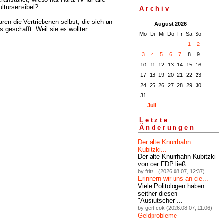
ltursensibel?
Archiv
aren die Vertriebenen selbst, die sich an
August 2026
 geschafft. Weil sie es wollten.
Mo
Di
Mi
Do
Fr
Sa
So
1
2
3
4
5
6
7
8
9
10
11
12
13
14
15
16
17
18
19
20
21
22
23
24
25
26
27
28
29
30
31
Juli
Letzte
Änderungen
Der alte Knurrhahn
Kubitzki...
Der alte Knurrhahn Kubitzki
von der FDP ließ...
by fritz_ (2026.08.07, 12:37)
Erinnern wir uns an die...
Viele Politologen haben
seither diesen
"Ausrutscher"...
by gert cok (2026.08.07, 11:06)
Geldprobleme