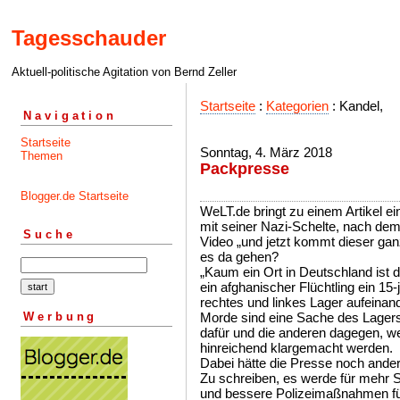
Tagesschauder
Aktuell-politische Agitation von Bernd Zeller
Startseite
:
Kategorien
: Kandel,
Navigation
Startseite
Sonntag, 4. März 2018
Themen
Packpresse
Blogger.de Startseite
WeLT.de bringt zu einem Artikel e
mit seiner Nazi-Schelte, nach dem
Suche
Video „und jetzt kommt dieser g
es da gehen?
„Kaum ein Ort in Deutschland ist d
ein afghanischer Flüchtling ein 15-
rechtes und linkes Lager aufeinand
Werbung
Morde sind eine Sache des Lagers
dafür und die anderen dagegen, we
hinreichend klargemacht werden.
Dabei hätte die Presse noch andere
Zu schreiben, es werde für mehr S
und bessere Polizeimaßnahmen für