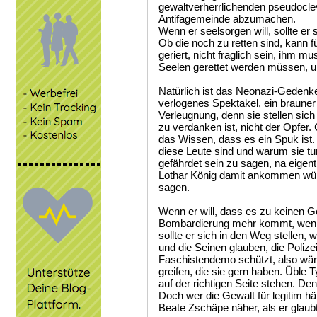
gewaltverherrlichenden pseudoclev
Antifagemeinde abzumachen.
Wenn er seelsorgen will, sollte e
Ob die noch zu retten sind, kann f
geriert, nicht fraglich sein, ihm m
Seelen gerettet werden müssen, u
Natürlich ist das Neonazi-Gedenk
verlogenes Spektakel, ein braun
Verleugnung, denn sie stellen sich
zu verdanken ist, nicht der Opfer.
das Wissen, dass es ein Spuk ist. 
diese Leute sind und warum sie tun
gefährdet sein zu sagen, na eigent
Lothar König damit ankommen würde
sagen.
Wenn er will, dass es zu keinen 
Bombardierung mehr kommt, wenn e
sollte er sich in den Weg stellen, 
und die Seinen glauben, die Polizei 
Faschistendemo schützt, also wären 
greifen, die sie gern haben. Üble
auf der richtigen Seite stehen. Den
Doch wer die Gewalt für legitim häl
Beate Zschäpe näher, als er glaubt