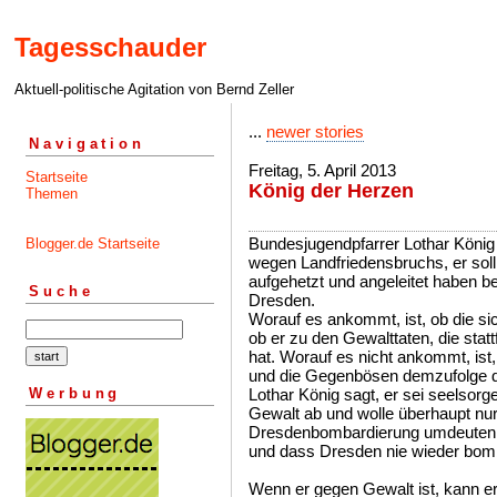
Tagesschauder
Aktuell-politische Agitation von Bernd Zeller
...
newer stories
Navigation
Freitag, 5. April 2013
Startseite
König der Herzen
Themen
Bundesjugendpfarrer Lothar König 
Blogger.de Startseite
wegen Landfriedensbruchs, er soll
aufgehetzt und angeleitet haben b
Suche
Dresden.
Worauf es ankommt, ist, ob die si
ob er zu den Gewalttaten, die sta
hat. Worauf es nicht ankommt, ist
und die Gegenbösen demzufolge d
Werbung
Lothar König sagt, er sei seelsor
Gewalt ab und wolle überhaupt nur
Dresdenbombardierung umdeuten u
und dass Dresden nie wieder bomb
Wenn er gegen Gewalt ist, kann er