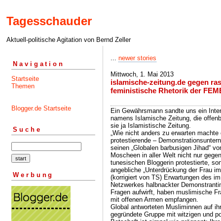
Tagesschauder
Aktuell-politische Agitation von Bernd Zeller
...
newer stories
Navigation
Mittwoch, 1. Mai 2013
Startseite
islamische-zeitung.de gegen rass
Themen
feministische Rhetorik der FE
Blogger.de Startseite
Ein Gewährsmann sandte uns ein Interv
namens Islamische Zeitung, die offenb
sie ja Islamistische Zeitung.
Suche
„Wie nicht anders zu erwarten machte 
protestierende – Demonstrationsunte
seinen „Globalen barbusigen Jihad“ vo
Moscheen in aller Welt nicht nur gegen
tunesischen Bloggerin protestierte, so
angebliche „Unterdrückung der Frau im
Werbung
(korrigiert von TS) Erwartungen des i
Netzwerkes halbnackter Demonstrantin
Fragen aufwirft, haben muslimische Fr
mit offenen Armen empfangen.
Global antworteten Musliminnen auf ih
gegründete Gruppe mit witzigen und poi