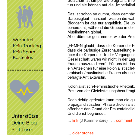
Botschaft ist simpel wie prägnant: Ihre
tun und sie können auf die „Imperialist
Das ist schon so dumm, dass demnäch
Barbusigkeit finanziert, wissen die wah
Bloggerin ist das nur angeblich. Die 
beherrscht; während die Gruppe in der
Musliminnen global.
Aber dümmer geht immer, wie der Prop
„FEMEN glaubt, dass die Körper der 
dass die barbusige Zurschaustellung 
über ihre Körper sei. In der Vergang
Gesellschaft waren wir nicht in der La
Frauen auszuradieren“. Für uns ist das
ein Anzeichen für eine kolonialistisch-
arabische/muslimische Frauen als unte
befragte Antiaktivistin.
Kolonialistisch-Feministische Rhetor
Post von der Gleichstellungsbeauftragt
Doch richtig gedeutet kann man die gut
propagandistischen Phrase „kolonialisti
offenbart den Grund der Frauenfeindlic
Und die ist begründet.
...
link
(0 Kommentare) ...
comment
...
older stories