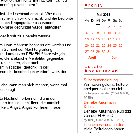
 Freiheit hat nichts mit nackter Haut zu
innen“ gut verzichten."
Archiv
st der Dschihad dran ist. Wie man
Mai 2013
rscheinlich wirklich nicht, und die bedrohte
Mo
Di
Mi
Do
Fr
Sa
So
üblichen Propagandatricks werden
1
2
3
4
5
 Ukraine gegründet wurde, antworten
6
7
8
9
10
11
12
het Konfuzius bereits wusste.
13
14
15
16
17
18
19
Frau von Männern beansprucht werden und
20
21
22
23
24
25
26
ein Symbol der Machtergreifung
27
28
29
30
31
enheit kamen von FEMEN Sätze wie „als
April
Juni
ge, die arabische Mentalität gegenüber
 rassistisch, aber auch
Letzte
feministische Rhetorik, in der
Änderungen
rdrückt beschrieben werden“, weiß die
Substanzaneignung
Wir haben gelernt, kulturell
ik, das kann man sich merken, wenn mal
aneignen soll man nicht,...
en kriegt.
by tagesschauder (2026.08.08,
10:59)
e Nachricht erkennen, die in der
Der alte Knurrhahn
sch-feministisch“ liegt, die nämlich
Kubitzki...
hkeit: Angst. Angst vor freien Frauen.
Der alte Knurrhahn Kubitzki
von der FDP ließ...
by fritz_ (2026.08.07, 12:37)
Erinnern wir uns an die...
Viele Politologen haben