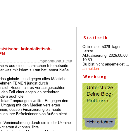
Statistik
Online seit 5029 Tagen
istische, kolonialistisch-
Letzte
MEN
Aktualisierung: 2026.08.08,
10:59
tagesschauder, 11:39h
Du bist nicht angemeldet ...
iew aus einer islamischen Internetseite
anmelden
ar was mit Islam zu tun hat, sonst hieße
Werbung
das globale – und gegen alles Mögliche
rnehmen FEMEN jüngst durch
n sich Reden, als es vor ausgesuchten
 den Fall einer angeblich bedrohten
ndern auch die
 Islam“ anprangern wollte. Entgegen den
m Umgang mit den Medien versierten
nen, dessen Finanzierung bis heute
auen ihre Befreierinnen von Außen nicht
re Vereinnahmung durch die in der Ukraine
ntierten Aktionen. Ihre