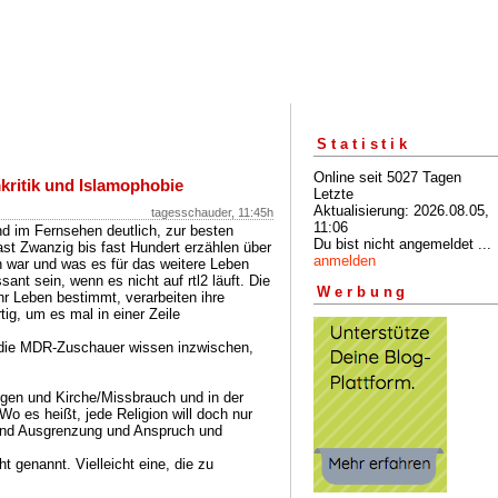
Statistik
Online seit 5027 Tagen
kritik und Islamophobie
Letzte
Aktualisierung: 2026.08.05,
tagesschauder, 11:45h
11:06
d im Fernsehen deutlich, zur besten
Du bist nicht angemeldet ...
st Zwanzig bis fast Hundert erzählen über
anmelden
n war und was es für das weitere Leben
ant sein, wenn es nicht auf rtl2 läuft. Die
Werbung
hr Leben bestimmt, verarbeiten ihre
ig, um es mal in einer Zeile
, die MDR-Zuschauer wissen inzwischen,
ügen und Kirche/Missbrauch und in der
 es heißt, jede Religion will doch nur
und Ausgrenzung und Anspruch und
t genannt. Vielleicht eine, die zu