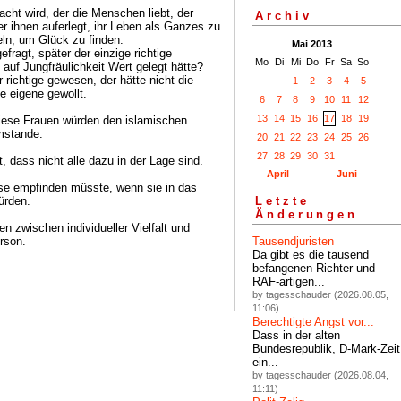
acht wird, der die Menschen liebt, der
Archiv
er ihnen auferlegt, ihr Leben als Ganzes zu
eln, um Glück zu finden.
Mai 2013
fragt, später der einzige richtige
Mo
Di
Mi
Do
Fr
Sa
So
auf Jungfräulichkeit Wert gelegt hätte?
 richtige gewesen, der hätte nicht die
1
2
3
4
5
e eigene gewollt.
6
7
8
9
10
11
12
13
14
15
16
17
18
19
iese Frauen würden den islamischen
mstande.
20
21
22
23
24
25
26
27
28
29
30
31
, dass nicht alle dazu in der Lage sind.
April
Juni
ise empfinden müsste, wenn sie in das
ürden.
Letzte
Änderungen
 zwischen individueller Vielfalt und
erson.
Tausendjuristen
Da gibt es die tausend
befangenen Richter und
RAF-artigen...
by tagesschauder (2026.08.05,
11:06)
Berechtigte Angst vor...
Dass in der alten
Bundesrepublik, D-Mark-Zeit
ein...
by tagesschauder (2026.08.04,
11:11)