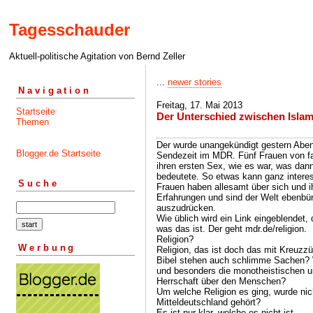
Tagesschauder
Aktuell-politische Agitation von Bernd Zeller
...
newer stories
Navigation
Freitag, 17. Mai 2013
Startseite
Der Unterschied zwischen Islam
Themen
Der wurde unangekündigt gestern Aben
Blogger.de Startseite
Sendezeit im MDR. Fünf Frauen von fa
ihren ersten Sex, wie es war, was dan
bedeutete. So etwas kann ganz interess
Suche
Frauen haben allesamt über sich und i
Erfahrungen und sind der Welt ebenbürt
auszudrücken.
Wie üblich wird ein Link eingeblendet
was das ist. Der geht mdr.de/religion.
Religion?
Werbung
Religion, das ist doch das mit Kreuzz
Bibel stehen auch schlimme Sachen? Wo
und besonders die monotheistischen 
Herrschaft über den Menschen?
Um welche Religion es ging, wurde nich
Mitteldeutschland gehört?
Es ist nur klar, welche es nicht ist.