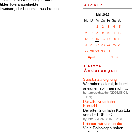
ibler Toleranzsubjekte.
Archiv
hweisen, der Föderalismus hat sie
Mai 2013
Mo
Di
Mi
Do
Fr
Sa
So
1
2
3
4
5
6
7
8
9
10
11
12
13
14
15
16
17
18
19
20
21
22
23
24
25
26
27
28
29
30
31
April
Juni
Letzte
Änderungen
Substanzaneignung
Wir haben gelernt, kulturell
aneignen soll man nicht,...
by tagesschauder (2026.08.08,
10:59)
Der alte Knurrhahn
Kubitzki...
Der alte Knurrhahn Kubitzki
von der FDP ließ...
by fritz_ (2026.08.07, 12:37)
Erinnern wir uns an die...
Viele Politologen haben