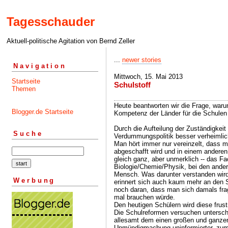
Tagesschauder
Aktuell-politische Agitation von Bernd Zeller
...
newer stories
Navigation
Mittwoch, 15. Mai 2013
Startseite
Schulstoff
Themen
Heute beantworten wir die Frage, waru
Blogger.de Startseite
Kompetenz der Länder für die Schulen 
Durch die Aufteilung der Zuständigkeit
Suche
Verdummungspolitik besser verheimlic
Man hört immer nur vereinzelt, dass m
abgeschafft wird und in einem anderen
gleich ganz, aber unmerklich -- das Fa
Biologie/Chemie/Physik, bei den ande
Mensch. Was darunter verstanden wir
Werbung
erinnert sich auch kaum mehr an den S
noch daran, dass man sich damals fr
mal brauchen würde.
Den heutigen Schülern wird diese frust
Die Schulreformen versuchen untersch
allesamt dem einen großen und ganze
Unmündigmachung uninformierter, zum 