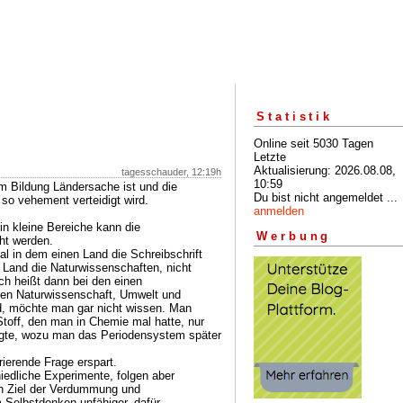
Statistik
Online seit 5030 Tagen
Letzte
Aktualisierung: 2026.08.08,
tagesschauder, 12:19h
10:59
m Bildung Ländersache ist und die
Du bist nicht angemeldet ...
so vehement verteidigt wird.
anmelden
 in kleine Bereiche kann die
Werbung
ht werden.
al in dem einen Land die Schreibschrift
 Land die Naturwissenschaften, nicht
ch heißt dann bei den einen
ren Naturwissenschaft, Umwelt und
d, möchte man gar nicht wissen. Man
toff, den man in Chemie mal hatte, nur
agte, wozu man das Periodensystem später
rierende Frage erspart.
iedliche Experimente, folgen aber
n Ziel der Verdummung und
Selbstdenken unfähiger, dafür