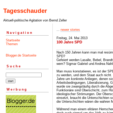
Tagesschauder
Aktuell-politische Agitation von Bernd Zeller
...
newer stories
Navigation
Freitag, 24. Mai 2013
Startseite
100 Jahre SPD
Themen
Nach 150 Jahren kann man mal resümie
Blogger.de Startseite
SPD?
Gefeiert werden Lasalle, Bebel, Brandt
wem? Sigmar Gabriel und Andrea Nahl
Suche
Man muss konstatieren, es ist der SP
zu werden, und dem Staat auch nicht. 
Jahre um konkrete Anliegen, denen si
Arbeitsbedingungen, Liberalisierung, G
wurde sie zwangsläufig durch die Abge
Werbung
Funktionäre sind Oberschicht, zum Hüt
ideologischer Strömungen. Der Oberschi
einsetzt, braucht die Unterschichten 
die Unterschichten wären die wahren 
Während man einem elitären Herrscher
doch auch einmal um das Volk zu kümme