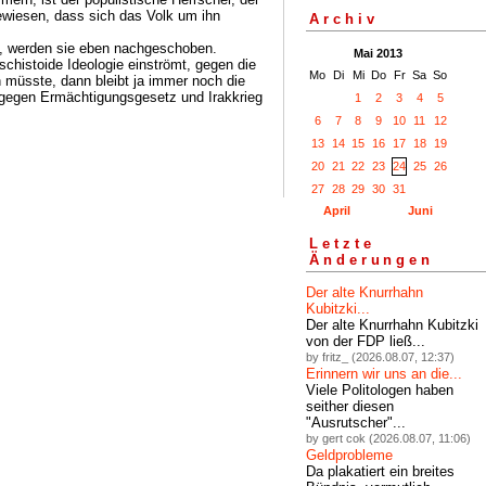
gewiesen, dass sich das Volk um ihn
Archiv
en, werden sie eben nachgeschoben.
Mai 2013
chistoide Ideologie einströmt, gegen die
Mo
Di
Mi
Do
Fr
Sa
So
n müsste, dann bleibt ja immer noch die
gegen Ermächtigungsgesetz und Irakkrieg
1
2
3
4
5
6
7
8
9
10
11
12
13
14
15
16
17
18
19
20
21
22
23
24
25
26
27
28
29
30
31
April
Juni
Letzte
Änderungen
Der alte Knurrhahn
Kubitzki...
Der alte Knurrhahn Kubitzki
von der FDP ließ...
by fritz_ (2026.08.07, 12:37)
Erinnern wir uns an die...
Viele Politologen haben
seither diesen
"Ausrutscher"...
by gert cok (2026.08.07, 11:06)
Geldprobleme
Da plakatiert ein breites