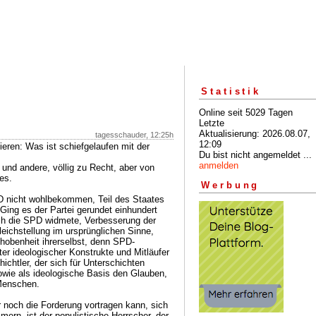
Statistik
Online seit 5029 Tagen
Letzte
Aktualisierung: 2026.08.07,
tagesschauder, 12:25h
12:09
ren: Was ist schiefgelaufen mit der
Du bist nicht angemeldet ...
anmelden
 und andere, völlig zu Recht, aber von
es.
Werbung
D nicht wohlbekommen, Teil des Staates
Ging es der Partei gerundet einhundert
ch die SPD widmete, Verbesserung der
leichstellung im ursprünglichen Sinne,
hobenheit ihrerselbst, denn SPD-
er ideologischer Konstrukte und Mitläufer
chtler, der sich für Unterschichten
sowie als ideologische Basis den Glauben,
Menschen.
 noch die Forderung vortragen kann, sich
rn, ist der populistische Herrscher, der