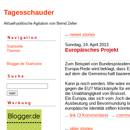
Tagesschauder
Aktuell-politische Agitation von Bernd Zeller
...
newer stories
Navigation
Sonntag, 14. April 2013
Startseite
Europäisches Projekt
Themen
Zum Beispiel von Bundespräsident
Blogger.de Startseite
Europa-Rede wird beklagt, dass 
auf dem die Gemeinschaft basiere
Suche
Kann ja noch werden. Wie wäre 
gegen die EU? Märzkämpfe für ei
die Unabhängigkeit von Brüssel.
Ein Europa, das sich vom Joch d
Werbung
Ausbeutung und Bevormundung befr
europäische Identität stiften könnte
...
link
(
3 Kommentare
) ...
comme
...
older stories