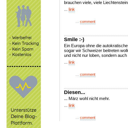
brauchen viele, viele Liechtensteins
...
link
...
comment
Smile :-)
Ein Europa ohne die autokratisc
sogar wir Schweizer beitreten woll
und nicht nur loben, sondern auch l
...
link
...
comment
Diesen...
... März wohl nicht mehr.
...
link
...
comment