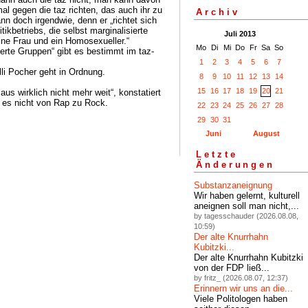
mal gegen die taz richten, das auch ihr zu
Archiv
nn doch irgendwie, denn er „richtet sich
ikbetriebs, die selbst marginalisierte
Juli 2013
ine Frau und ein Homosexueller.“
Mo
Di
Mi
Do
Fr
Sa
So
ierte Gruppen“ gibt es bestimmt im taz-
1
2
3
4
5
6
7
li Pocher geht in Ordnung.
8
9
10
11
12
13
14
15
16
17
18
19
20
21
us wirklich nicht mehr weit“, konstatiert
st es nicht von Rap zu Rock.
22
23
24
25
26
27
28
29
30
31
Juni
August
Letzte
Änderungen
Substanzaneignung
Wir haben gelernt, kulturell
aneignen soll man nicht,...
by tagesschauder (2026.08.08,
10:59)
Der alte Knurrhahn
Kubitzki...
Der alte Knurrhahn Kubitzki
von der FDP ließ...
by fritz_ (2026.08.07, 12:37)
Erinnern wir uns an die...
Viele Politologen haben