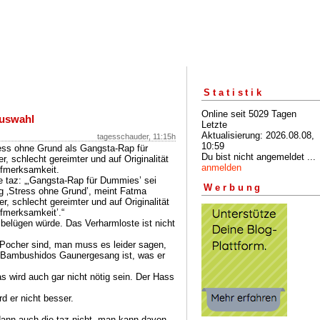
Statistik
Online seit 5029 Tagen
auswahl
Letzte
Aktualisierung: 2026.08.08,
tagesschauder, 11:15h
10:59
ess ohne Grund als Gangsta-Rap für
Du bist nicht angemeldet ...
, schlecht gereimter und auf Originalität
anmelden
ufmerksamkeit.
ie taz: „‚Gangsta-Rap für Dummies’ sei
Werbung
g ‚Stress ohne Grund’, meint Fatma
er, schlecht gereimter und auf Originalität
fmerksamkeit’.“
 belügen würde. Das Verharmloste ist nicht
 Pocher sind, man muss es leider sagen,
. Bambushidos Gaunergesang ist, was er
as wird auch gar nicht nötig sein. Der Hass
rd er nicht besser.
dann auch die taz nicht, man kann davon