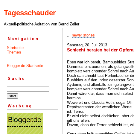
Tagesschauder
Aktuell-politische Agitation von Bernd Zeller
...
newer stories
Navigation
Samstag, 20. Juli 2013
Startseite
Schlecht beraten bei der Opfer
Themen
Eben war ich bereit, Bambushidos Str
Blogger.de Startseite
Dummies einzuordnen, als gelangweilter
komplett verzichtender Schrei nach A
Doch da schreibt laut Perlentaucher d
Suche
Bushidos auf den Index gesetzter Son
Aydemir, und allenfalls ‚ein gelangweilt
komplett verzichtender Schrei nach Au
Damit wäre klar, dass man sich selbst
harmlos.
Wowereit und Claudia Roth, sogar Olli
Werbung
Repräsentanten der westlichen Werte
ist, Terror.
Er wird nicht selbst abdrücken, aber d
gilt uns allen.
Davon, dass der Terror schlecht ist, wi
Ganz ohne kultursensibles Gefühl ist 