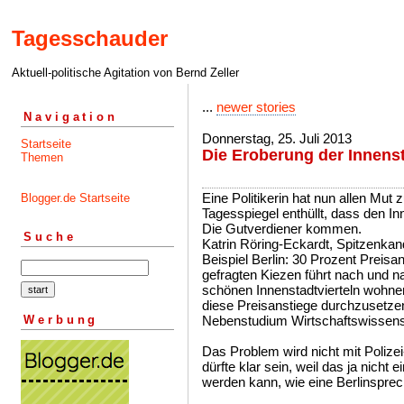
Tagesschauder
Aktuell-politische Agitation von Bernd Zeller
...
newer stories
Navigation
Donnerstag, 25. Juli 2013
Startseite
Die Eroberung der Innens
Themen
Eine Politikerin hat nun allen 
Blogger.de Startseite
Tagesspiegel enthüllt, dass den I
Die Gutverdiener kommen.
Suche
Katrin Röring-Eckardt, Spitzenkan
Beispiel Berlin: 30 Prozent Preisa
gefragten Kiezen führt nach und n
schönen Innenstadtvierteln wohnen
diese Preisanstiege durchzusetzen 
Werbung
Nebenstudium Wirtschaftswissen
Das Problem wird nicht mit Polize
dürfte klar sein, weil das ja nicht
werden kann, wie eine Berlinsprec