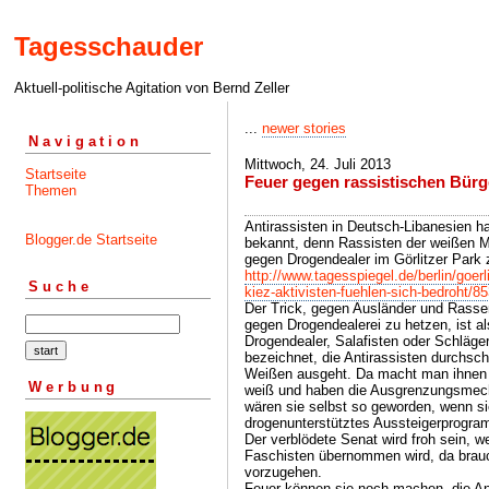
Tagesschauder
Aktuell-politische Agitation von Bernd Zeller
...
newer stories
Navigation
Mittwoch, 24. Juli 2013
Startseite
Feuer gegen rassistischen Bür
Themen
Antirassisten in Deutsch-Libanesien 
Blogger.de Startseite
bekannt, denn Rassisten der weißen Mit
gegen Drogendealer im Görlitzer Par
http://www.tagesspiegel.de/berlin/goerl
Suche
kiez-aktivisten-fuehlen-sich-bedroht/8
Der Trick, gegen Ausländer und Rasse
gegen Drogendealerei zu hetzen, ist a
Drogendealer, Salafisten oder Schläge
bezeichnet, die Antirassisten durchsc
Weißen ausgeht. Da macht man ihnen g
Werbung
weiß und haben die Ausgrenzungsmechan
wären sie selbst so geworden, wenn si
drogenunterstütztes Aussteigerprogram
Der verblödete Senat wird froh sein, w
Faschisten übernommen wird, da brauch
vorzugehen.
Feuer können sie noch machen, die Anfä