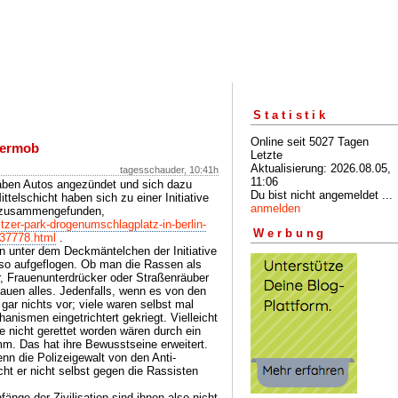
Statistik
Online seit 5027 Tagen
germob
Letzte
Aktualisierung: 2026.08.05,
tagesschauder, 10:41h
11:06
haben Autos angezündet und sich dazu
Du bist nicht angemeldet ...
telschicht haben sich zu einer Initiative
anmelden
k zusammengefunden,
itzer-park-drogenumschlagplatz-in-berlin-
Werbung
537778.html
.
n unter dem Deckmäntelchen der Initiative
lso aufgeflogen. Ob man die Rassen als
r, Frauenunterdrücker oder Straßenräuber
hauen alles. Jedenfalls, wenn es von den
ar nichts vor; viele waren selbst mal
ismen eingetrichtert gekriegt. Vielleicht
e nicht gerettet worden wären durch ein
m. Das hat ihre Bewusstseine erweitert.
enn die Polizeigewalt von den Anti-
t er nicht selbst gegen die Rassisten
nge der Zivilisation sind ihnen also nicht