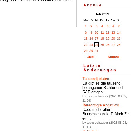
Archiv
Juli 2013
Mo
Di
Mi
Do
Fr
Sa
So
1
2
3
4
5
6
7
8
9
10
11
12
13
14
15
16
17
18
19
20
21
22
23
24
25
26
27
28
29
30
31
Juni
August
Letzte
Änderungen
Tausendjuristen
Da gibt es die tausend
befangenen Richter und
RAF-artigen...
by tagesschauder (2026.08.05,
11:06)
Berechtigte Angst vor...
Dass in der alten
Bundesrepublik, D-Mark-Zeit
ein...
by tagesschauder (2026.08.04,
11:11)