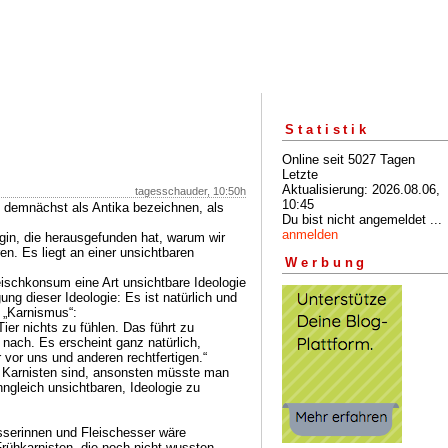
Statistik
Online seit 5027 Tagen
Letzte
Aktualisierung: 2026.08.06,
tagesschauder, 10:50h
10:45
 demnächst als Antika bezeichnen, als
Du bist nicht angemeldet ...
anmelden
gin, die herausgefunden hat, warum wir
en. Es liegt an einer unsichtbaren
Werbung
eischkonsum eine Art unsichtbare Ideologie
ung dieser Ideologie: Es ist natürlich und
s „Karnismus“:
er nichts zu fühlen. Das führt zu
 nach. Es erscheint ganz natürlich,
vor uns und anderen rechtfertigen.“
e Karnisten sind, ansonsten müsste man
ngleich unsichtbaren, Ideologie zu
sserinnen und Fleischesser wäre
rühkarnisten, die noch nicht wussten,