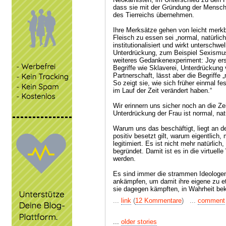
dass sie mit der Gründung der Mensch
des Tierreichs übernehmen.
Ihre Merksätze gehen von leicht merkba
Fleisch zu essen sei „normal, natürli
institutionalisiert und wirkt unterschw
Unterdrückung, zum Beispiel Sexismu
weiteres Gedankenexperiment: Joy erse
Begriffe wie Sklaverei, Unterdrückung
Partnerschaft, lässt aber die Begriffe 
So zeigt sie, wie sich früher einmal 
im Lauf der Zeit verändert haben.“
Wir erinnern uns sicher noch an die Zei
Unterdrückung der Frau ist normal, nat
Warum uns das beschäftigt, liegt an de
positiv besetzt gilt, warum eigentlich,
legitimiert. Es ist nicht mehr natürlic
begründet. Damit ist es in die virtuell
werden.
Es sind immer die strammen Ideologen,
ankämpfen, um damit ihre eigene zu et
sie dagegen kämpften, in Wahrheit be
...
link
(
12 Kommentare
) ...
comment
...
older stories