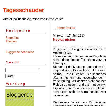
Tagesschauder
Aktuell-politische Agitation von Bernd Zeller
...
newer stories
Navigation
Mittwoch, 17. Juli 2013
Startseite
Neokarnisten
Themen
Vegetarier und Veganisten werden sich
Blogger.de Startseite
Antikarnisten.
Focus.de berichtet von einer Psycholo
nichts dabei finden, Fleisch zu verzehr
Suche
Ideologie.
Sie vertritt die Meinung, „dass dem Fl
zugrundeliegt. Die wichtigste Überzeug
normal, Tiere zu essen“, sie nennt da
„Karnismus lehrt uns, gegenüber dem Ti
Verleugnung. Wir denken nicht darüber
Werbung
Fleisch zu essen. Und das müssen wir 
Eigentlich nur, wenn die anderen kein
sich hüten, sich der herrschenden, wen
widersetzen.
Die bessere Bezeichnung für Fleische
Neokarnisten, im Unterschied zu den F