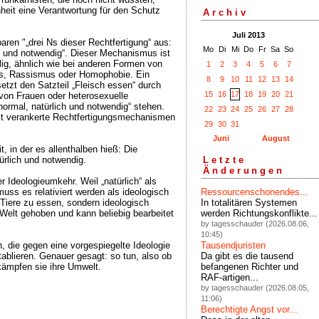
heit eine Verantwortung für den Schutz
Archiv
Juli 2013
ren "„drei Ns dieser Rechtfertigung“ aus:
Mo
Di
Mi
Do
Fr
Sa
So
ch und notwendig“. Dieser Mechanismus ist
ellig, ähnlich wie bei anderen Formen von
1
2
3
4
5
6
7
s, Rassismus oder Homophobie. Ein
8
9
10
11
12
13
14
tzt den Satzteil „Fleisch essen“ durch
15
16
17
18
19
20
21
 von Frauen oder heterosexuelle
„normal, natürlich und notwendig“ stehen.
22
23
24
25
26
27
28
fest verankerte Rechtfertigungsmechanismen
29
30
31
Juni
August
t, in der es allenthalben hieß: Die
ürlich und notwendig.
Letzte
Änderungen
r Ideologieumkehr. Weil „natürlich“ als
 muss es relativiert werden als ideologisch
Ressourcenschonendes...
h, Tiere zu essen, sondern ideologisch
In totalitären Systemen
e Welt gehoben und kann beliebig bearbeitet
werden Richtungskonflikte...
by tagesschauder (2026.08.06,
10:45)
 die gegen eine vorgespiegelte Ideologie
Tausendjuristen
ablieren. Genauer gesagt: so tun, also ob
Da gibt es die tausend
kämpfen sie ihre Umwelt.
befangenen Richter und
RAF-artigen...
by tagesschauder (2026.08.05,
11:06)
Berechtigte Angst vor...