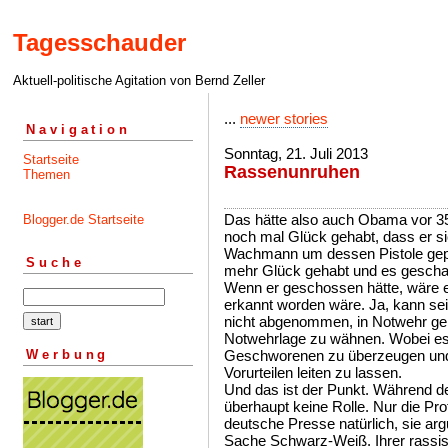
Tagesschauder
Aktuell-politische Agitation von Bernd Zeller
...
newer stories
Navigation
Sonntag, 21. Juli 2013
Startseite
Rassenunruhen
Themen
Das hätte also auch Obama vor 35 
Blogger.de Startseite
noch mal Glück gehabt, dass er s
Wachmann um dessen Pistole geprüg
Suche
mehr Glück gehabt und es geschaff
Wenn er geschossen hätte, wäre 
erkannt worden wäre. Ja, kann se
nicht abgenommen, in Notwehr geh
Notwehrlage zu wähnen. Wobei e
Werbung
Geschworenen zu überzeugen und 
Vorurteilen leiten zu lassen.
Und das ist der Punkt. Während d
überhaupt keine Rolle. Nur die Prot
deutsche Presse natürlich, sie arg
Sache Schwarz-Weiß. Ihrer rassis