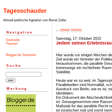
Tagesschauder
Aktuell-politische Agitation von Bernd Zeller
...
newer stories
Navigation
Samstag, 17. Oktober 2015
Startseite
Jedem seinen Erlebnisra
Themen
Hier wurde vor einigen Wochen di
Blogger.de Startseite
Zeit würde ein Vertreter der Polit
herauskommen, die parallele Gesel
Suche
keineswegs ein rechtsfreier Raum
Stabilität.
Heute war es so weit, im Tagesspi
Parallelwelten sind Normalität, schr
Werbung
Ausdruck von Berlin, wie es ist, ni
Identitäten.
Ein Dokument der Abscheulichkeit
ist. Genaugenommen eine Rasseni
Maßstab für das parallele Recht 
ist inzwischen real und somit norm