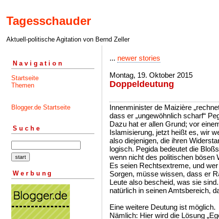
Tagesschauder
Aktuell-politische Agitation von Bernd Zeller
...
newer stories
Navigation
Montag, 19. Oktober 2015
Startseite
Doppeldeutung
Themen
Innenminister de Maizière „rechnet
Blogger.de Startseite
dass er „ungewöhnlich scharf“ Pegid
Dazu hat er allen Grund; vor einem
Suche
Islamisierung, jetzt heißt es, wir
also diejenigen, die ihren Widerst
logisch. Pegida bedeutet die Bloßs
wenn nicht des politischen bösen W
Es seien Rechtsextreme, und wer
Werbung
Sorgen, müsse wissen, dass er Ra
Leute also bescheid, was sie sind.
natürlich in seinen Amtsbereich, 
Eine weitere Deutung ist möglich.
Nämlich: Hier wird die Lösung „Eg