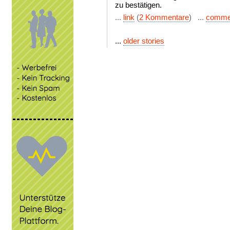
zu bestätigen.
...
link
(
2 Kommentare
) ...
comme
...
older stories