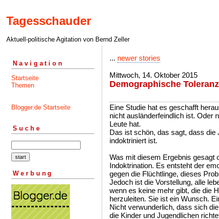
Tagesschauder
Aktuell-politische Agitation von Bernd Zeller
...
newer stories
Navigation
Mittwoch, 14. Oktober 2015
Startseite
Demographische Toleranz
Themen
Eine Studie hat es geschafft hera
Blogger.de Startseite
nicht ausländerfeindlich ist. Ode
Leute hat.
Suche
Das ist schön, das sagt, dass die
indoktriniert ist.
Was mit diesem Ergebnis gesagt od
Indoktrination. Es entsteht der emo
Werbung
gegen die Flüchtlinge, dieses Pro
Jedoch ist die Vorstellung, alle l
wenn es keine mehr gibt, die die 
herzuleiten. Sie ist ein Wunsch. Ein
Nicht verwunderlich, dass sich di
die Kinder und Jugendlichen richt