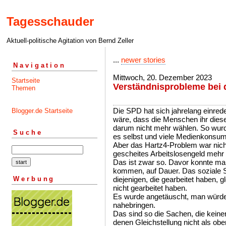
Tagesschauder
Aktuell-politische Agitation von Bernd Zeller
...
newer stories
Navigation
Mittwoch, 20. Dezember 2023
Startseite
Verständnisprobleme bei 
Themen
Die SPD hat sich jahrelang einred
Blogger.de Startseite
wäre, dass die Menschen ihr diese
darum nicht mehr wählen. So wurd
Suche
es selbst und viele Medienkonsu
Aber das Hartz4-Problem war nich
gescheites Arbeitslosengeld mehr 
Das ist zwar so. Davor konnte man
kommen, auf Dauer. Das soziale S
Werbung
diejenigen, die gearbeitet haben, g
nicht gearbeitet haben.
Es wurde angetäuscht, man würde a
nahebringen.
Das sind so die Sachen, die kein
denen Gleichstellung nicht als obe