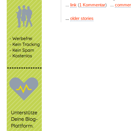
...
link
(
1 Kommentar
) ...
commen
...
older stories