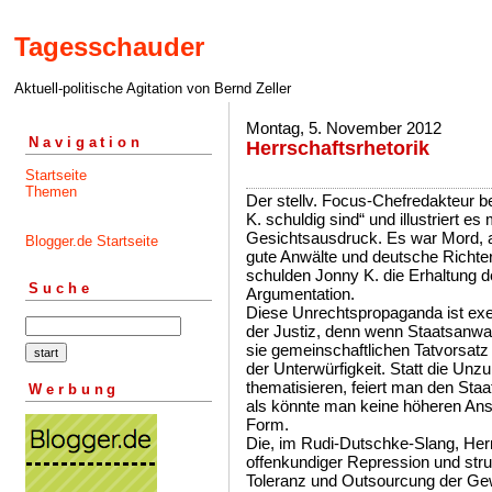
Tagesschauder
Aktuell-politische Agitation von Bernd Zeller
Montag, 5. November 2012
Navigation
Herrschaftsrhetorik
Startseite
Themen
Der stellv. Focus-Chefredakteur be
K. schuldig sind“ und illustriert 
Gesichtsausdruck. Es war Mord, abe
Blogger.de Startseite
gute Anwälte und deutsche Richter
schulden Jonny K. die Erhaltung d
Suche
Argumentation.
Diese Unrechtspropaganda ist exe
der Justiz, denn wenn Staatsanwal
sie gemeinschaftlichen Tatvorsatz f
der Unterwürfigkeit. Statt die Unz
thematisieren, feiert man den Staat
Werbung
als könnte man keine höheren Ans
Form.
Die, im Rudi-Dutschke-Slang, Her
offenkundiger Repression und stru
Toleranz und Outsourcung der Gew