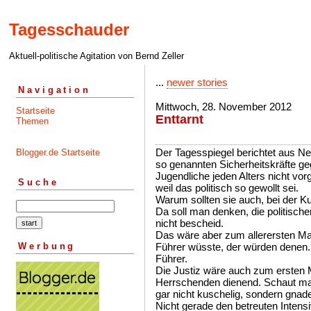
Tagesschauder
Aktuell-politische Agitation von Bernd Zeller
...
newer stories
Navigation
Mittwoch, 28. November 2012
Startseite
Enttarnt
Themen
Der Tagesspiegel berichtet aus Ne
Blogger.de Startseite
so genannten Sicherheitskräfte ge
Jugendliche jeden Alters nicht vo
Suche
weil das politisch so gewollt sei.
Warum sollten sie auch, bei der Ku
Da soll man denken, die politisc
nicht bescheid.
Das wäre aber zum allerersten Ma
Werbung
Führer wüsste, der würden denen. 
Führer.
Die Justiz wäre auch zum ersten Ma
Herrschenden dienend. Schaut man g
gar nicht kuschelig, sondern gna
Nicht gerade den betreuten Intens