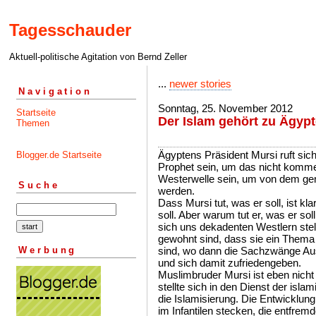
Tagesschauder
Aktuell-politische Agitation von Bernd Zeller
...
newer stories
Navigation
Sonntag, 25. November 2012
Startseite
Der Islam gehört zu Ägyp
Themen
Ägyptens Präsident Mursi ruft si
Blogger.de Startseite
Prophet sein, um das nicht kom
Westerwelle sein, um von dem ge
Suche
werden.
Dass Mursi tut, was er soll, ist kl
soll. Aber warum tut er, was er sol
sich uns dekadenten Westlern stell
gewohnt sind, dass sie ein Thema re
Werbung
sind, wo dann die Sachzwänge Au
und sich damit zufriedengeben.
Muslimbruder Mursi ist eben nicht
stellte sich in den Dienst der isl
die Islamisierung. Die Entwicklung 
im Infantilen stecken, die entfremd