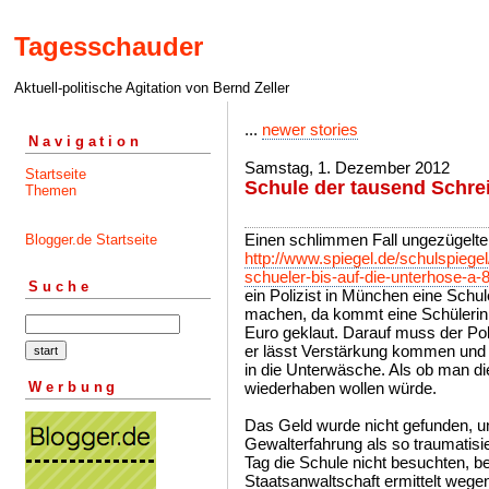
Tagesschauder
Aktuell-politische Agitation von Bernd Zeller
...
newer stories
Navigation
Samstag, 1. Dezember 2012
Startseite
Schule der tausend Schre
Themen
Einen schlimmen Fall ungezügelte
Blogger.de Startseite
http://www.spiegel.de/schulspiegel/
schueler-bis-auf-die-unterhose-a-
Suche
ein Polizist in München eine Sch
machen, da kommt eine Schülerin 
Euro geklaut. Darauf muss der Poliz
er lässt Verstärkung kommen und 
in die Unterwäsche. Als ob man di
Werbung
wiederhaben wollen würde.
Das Geld wurde nicht gefunden, u
Gewalterfahrung als so traumatisi
Tag die Schule nicht besuchten, be
Staatsanwaltschaft ermittelt wege