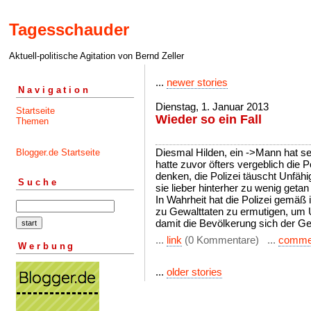
Tagesschauder
Aktuell-politische Agitation von Bernd Zeller
...
newer stories
Navigation
Dienstag, 1. Januar 2013
Startseite
Wieder so ein Fall
Themen
Diesmal Hilden, ein ->Mann hat se
Blogger.de Startseite
hatte zuvor öfters vergeblich die 
denken, die Polizei täuscht Unfäh
Suche
sie lieber hinterher zu wenig getan 
In Wahrheit hat die Polizei gemäß 
zu Gewalttaten zu ermutigen, um U
damit die Bevölkerung sich der Gew
...
link
(0 Kommentare) ...
comme
Werbung
...
older stories