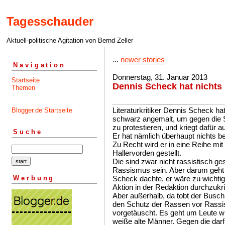
Tagesschauder
Aktuell-politische Agitation von Bernd Zeller
...
newer stories
Navigation
Donnerstag, 31. Januar 2013
Startseite
Dennis Scheck hat nichts 
Themen
Literaturkritiker Dennis Scheck ha
Blogger.de Startseite
schwarz angemalt, um gegen die 
zu protestieren, und kriegt dafür a
Suche
Er hat nämlich überhaupt nichts be
Zu Recht wird er in eine Reihe mit
Hallervorden gestellt.
Die sind zwar nicht rassistisch g
Rassismus sein. Aber darum geht 
Werbung
Scheck dachte, er wäre zu wichtig.
Aktion in der Redaktion durchzukri
Aber außerhalb, da tobt der Busch
den Schutz der Rassen vor Rassis
vorgetäuscht. Es geht um Leute wi
weiße alte Männer. Gegen die darf