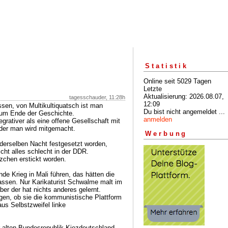
Statistik
Online seit 5029 Tagen
Letzte
Aktualisierung: 2026.08.07,
tagesschauder, 11:28h
12:09
en, von Multikultiquatsch ist man
Du bist nicht angemeldet ...
zum Ende der Geschichte.
anmelden
egrativer als eine offene Gesellschaft mit
der man wird mitgemacht.
Werbung
derselben Nacht festgesetzt worden,
cht alles schlecht in der DDR.
zchen erstickt worden.
ande Krieg in Mali führen, das hätten die
assen. Nur Karikaturist Schwalme malt im
er der hat nichts anderes gelernt.
en, ob sie die kommunistische Plattform
 aus Selbstzweifel linke
r alten Bundesrepublik Kiezdeutschland.