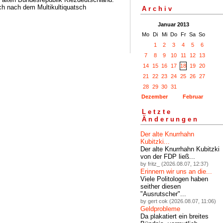
h nach dem Multikultiquatsch
Archiv
Januar 2013
Mo
Di
Mi
Do
Fr
Sa
So
1
2
3
4
5
6
7
8
9
10
11
12
13
14
15
16
17
18
19
20
21
22
23
24
25
26
27
28
29
30
31
Dezember
Februar
Letzte
Änderungen
Der alte Knurrhahn
Kubitzki...
Der alte Knurrhahn Kubitzki
von der FDP ließ...
by fritz_ (2026.08.07, 12:37)
Erinnern wir uns an die...
Viele Politologen haben
seither diesen
"Ausrutscher"...
by gert cok (2026.08.07, 11:06)
Geldprobleme
Da plakatiert ein breites