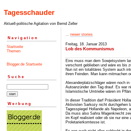
Tagesschauder
Aktuell-politische Agitation von Bernd Zeller
...
newer stories
Navigation
Freitag, 18. Januar 2013
Startseite
Lob des Kommunismus
Themen
Eins muss man dem Sowjetsystem lass
Blogger.de Startseite
verschont geblieben und wäre es bis 
Nun ist ein totalitäres System auch int
ihren Feinden. Man kann mitmachen o
Suche
Alexanderplatzschläger wären noch in 
Autoanzünder den Tag drauf. Es war ni
Islamistische Umtriebe wären im Pflän
In dieser Tradition darf Präsident Holl
Werbung
Aktivisten Sarkozy nicht durchgehen l
Tagesspiegel Hollande als Napoleon, ab
Da muss also Sahra Wagenknecht zeig
im Kopf realisiert oder ob sie nur eine
Proletarierkomtesse ist.
Es war auch nicht alles schlecht in de