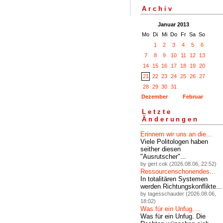
Archiv
Januar 2013
Mo
Di
Mi
Do
Fr
Sa
So
1
2
3
4
5
6
7
8
9
10
11
12
13
14
15
16
17
18
19
20
21
22
23
24
25
26
27
28
29
30
31
Dezember
Februar
Letzte
Änderungen
Erinnern wir uns an die...
Viele Politologen haben
seither diesen
"Ausrutscher"...
by gert cok (2026.08.06, 22:52)
Ressourcenschonendes...
In totalitären Systemen
werden Richtungskonflikte...
by tagesschauder (2026.08.06,
18:02)
Was für ein Unfug....
Was für ein Unfug. Die