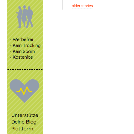
...
older stories