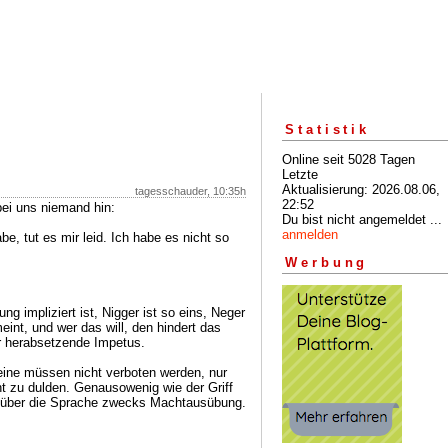
Statistik
Online seit 5028 Tagen
Letzte
Aktualisierung: 2026.08.06,
tagesschauder, 10:35h
22:52
bei uns niemand hin:
Du bist nicht angemeldet ...
anmelden
, tut es mir leid. Ich habe es nicht so
Werbung
ng impliziert ist, Nigger ist so eins, Neger
eint, und wer das will, den hindert das
r herabsetzende Impetus.
eine müssen nicht verboten werden, nur
t zu dulden. Genausowenig wie der Griff
t über die Sprache zwecks Machtausübung.