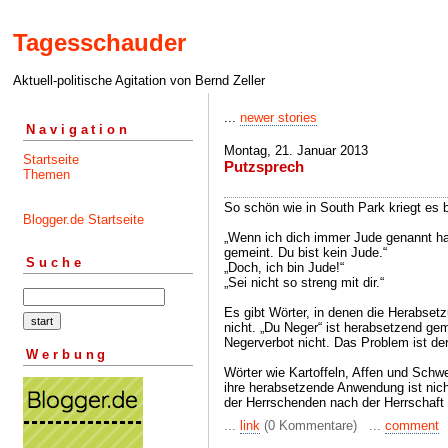
Tagesschauder
Aktuell-politische Agitation von Bernd Zeller
...
newer stories
Navigation
Montag, 21. Januar 2013
Startseite
Putzsprech
Themen
So schön wie in South Park kriegt es 
Blogger.de Startseite
„Wenn ich dich immer Jude genannt habe
gemeint. Du bist kein Jude.“
Suche
„Doch, ich bin Jude!“
„Sei nicht so streng mit dir.“
Es gibt Wörter, in denen die Herabsetzu
nicht. „Du Neger“ ist herabsetzend gem
Negerverbot nicht. Das Problem ist de
Werbung
Wörter wie Kartoffeln, Affen und Schw
ihre herabsetzende Anwendung ist nich
der Herrschenden nach der Herrschaf
...
link
(0 Kommentare) ...
comment