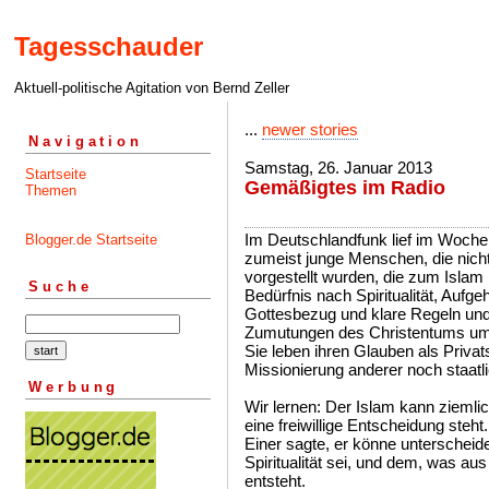
Tagesschauder
Aktuell-politische Agitation von Bernd Zeller
...
newer stories
Navigation
Samstag, 26. Januar 2013
Startseite
Gemäßigtes im Radio
Themen
Im Deutschlandfunk lief im Woche
Blogger.de Startseite
zumeist junge Menschen, die nich
vorgestellt wurden, die zum Islam 
Suche
Bedürfnis nach Spiritualität, Aufg
Gottesbezug und klare Regeln und w
Zumutungen des Christentums u
Sie leben ihren Glauben als Priva
Missionierung anderer noch staatl
Werbung
Wir lernen: Der Islam kann ziemli
eine freiwillige Entscheidung steht.
Einer sagte, er könne unterschei
Spiritualität sei, und dem, was a
entsteht.