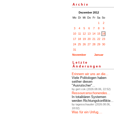
Archiv
Dezember 2012
Mo
Di
Mi
Do
Fr
Sa
So
1
2
3
4
5
6
7
8
9
10
11
12
13
14
15
16
17
18
19
20
21
22
23
24
25
26
27
28
29
30
31
November
Januar
Letzte
Änderungen
Erinnern wir uns an die...
Viele Politologen haben
seither diesen
"Ausrutscher"...
by gert cok (2026.08.06, 22:52)
Ressourcenschonendes...
In totalitären Systemen
werden Richtungskonflikte...
by tagesschauder (2026.08.06,
18:02)
Was für ein Unfug....