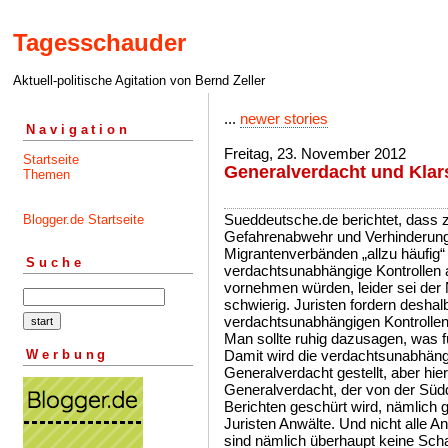
Tagesschauder
Aktuell-politische Agitation von Bernd Zeller
...
newer stories
Navigation
Freitag, 23. November 2012
Startseite
Generalverdacht und Klar
Themen
Sueddeutsche.de berichtet, dass 
Blogger.de Startseite
Gefahrenabwehr und Verhinderung i
Migrantenverbänden „allzu häufig“
Suche
verdachtsunabhängige Kontrollen
vornehmen würden, leider sei der 
schwierig. Juristen fordern deshal
verdachtsunabhängigen Kontrollen
Man sollte ruhig dazusagen, was fü
Werbung
Damit wird die verdachtsunabhängi
Generalverdacht gestellt, aber hi
Generalverdacht, der von der Südd
Berichten geschürt wird, nämlich g
Juristen Anwälte. Und nicht alle 
sind nämlich überhaupt keine Scha