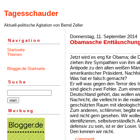
Tagesschauder
Aktuell-politische Agitation von Bernd Zeller
Donnerstag, 11. September 2014
Navigation
Obamasche Enttäuschun
Startseite
Themen
Jetzt wird es eng für Obama; die 
ziehen ihre Sympathien von ihm ab.
Antipode zu den alten weißen Män
Blogger.de Startseite
amerikanischer Präsident, Nachfo
Was hat er falsch gemacht?
Suche
Er will was gegen den Terror des
sind gleich zwei Fehler. Zum einen
Deutschland gehört, das wollen wir
Nachricht, die vielleicht in die rea
geschützten Raum mit ideologische
Zum anderen, schlimmer, begibt er
Werbung
wird nicht gern gesehen. Wir wolle
identifizieren, selbstverständlich.
defensiv zu sein, ist er der Loser.
Den kennen wir nicht.
...
comment