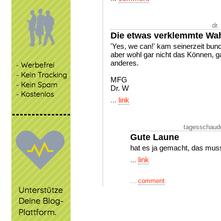
dr.
Die etwas verklemmte Wa
'Yes, we can!' kam seinerzeit bun
aber wohl gar nicht das Können, g
anderes.
MFG
Dr. W
...
link
tagesschaude
Gute Laune
hat es ja gemacht, das mus
...
link
...
comment