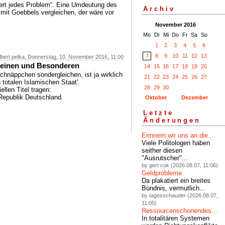
siert jedes Problem“. Eine Umdeutung des
Archiv
mit Goebbels vergleichen, der wäre vor
November 2016
Mo
Di
Mi
Do
Fr
Sa
So
1
2
3
4
5
6
7
8
9
10
11
12
13
lbert pelka, Donnerstag, 10. November 2016, 11:00
emeinen und Besonderen
14
15
16
17
18
19
20
näppchen sondergleichen, ist ja wirklich
21
22
23
24
25
26
27
 totalen Islamischen Staat'.
28
29
30
ellen Titel tragen:
Republik Deutschland.
Oktober
Dezember
Letzte
Änderungen
Erinnern wir uns an die...
Viele Politologen haben
seither diesen
"Ausrutscher"...
by gert cok (2026.08.07, 11:06)
Geldprobleme
Da plakatiert ein breites
Bündnis, vermutlich...
by tagesschauder (2026.08.07,
11:05)
Ressourcenschonendes...
In totalitären Systemen