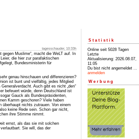
Statistik
tagesschauder, 10:33h
Online seit 5028 Tagen
t gegen Muslime“, macht die WeLT auf. In
Letzte
Leier, die hier zur parafaktischen
Aktualisierung: 2026.08.07,
fgelegt, Bundesministerin für
11:05
Du bist nicht angemeldet ...
anmelden
ehr genau hinschauen und differenzieren?
ion ist bunt und vielfältig, jedes Mitglied
Werbung
n Generalverdacht. Auch gibt es nicht „den“
ier befeuert würde, denn Deutschland ist
at sogar Gauck als Bundespräsidenten,
 einen Kamm geschoren? Viele haben
 überhaupt nichts zutrauen. Von einem
lso keine Rede sein. Schon gar nicht,
chen ihre Stimme nimmt.
it ernst, als das sie mit solchen
erlautbart. Sie will, das der