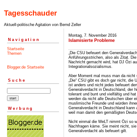
Tagesschauder
Aktuell-politische Agitation von Bernd Zeller
Montag, 7. November 2016
Navigation
Islamisierte Probleme
Startseite
„Die CSU befeuert den Generalverdach
Themen
Anführungsstrichen, also als Zitat. Die 
Nachricht gemacht wird, hat DJ Özi au
Integrationalsozialismus.
Blogger.de Startseite
Aber Moment mal muss man da nicht s
„Die“ CSU gibt es doch gar nicht, die Un
Suche
ist anders und nicht jedes befeuert de
Generalverdacht in Deutschland, der h
tolerant und bunt und vielfältig und h
werden da nicht alle Deutschen über
muslimische Freunde und würden ihnen
Generalverdacht in Deutschland kann a
Werbung
weil man damit den gemäßigten Deuts
Nicht einmal die WeLT nimmt Özi so we
Nachfragen käme. Sie meint nicht, sie v
Generalverdacht als befeuert gilt.