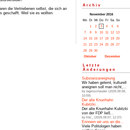
Archiv
aren die Vertriebenen selbst, die sich an
 geschafft. Weil sie es wollten.
November 2016
Mo
Di
Mi
Do
Fr
Sa
So
1
2
3
4
5
6
7
8
9
10
11
12
13
14
15
16
17
18
19
20
21
22
23
24
25
26
27
28
29
30
Oktober
Dezember
Letzte
Änderungen
Substanzaneignung
Wir haben gelernt, kulturell
aneignen soll man nicht,...
by tagesschauder (2026.08.08,
10:59)
Der alte Knurrhahn
Kubitzki...
Der alte Knurrhahn Kubitzki
von der FDP ließ...
by fritz_ (2026.08.07, 12:37)
Erinnern wir uns an die...
Viele Politologen haben