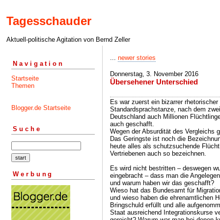
Tagesschauder
Aktuell-politische Agitation von Bernd Zeller
...
newer stories
Navigation
Donnerstag, 3. November 2016
Startseite
Übersehener Unterschied
Themen
Es war zuerst ein bizarrer rhetorischer 
Blogger.de Startseite
Standardsprachstanze, nach dem zweit
Deutschland auch Millionen Flüchtlin
auch geschafft.
Suche
Wegen der Absurdität des Vergleichs 
Das Geringste ist noch die Bezeichnun
heute alles als schutzsuchende Flücht
Vertriebenen auch so bezeichnen.
Es wird nicht bestritten – deswegen wur
Werbung
eingebracht – dass man die Angelegenh
und warum haben wir das geschafft?
Wieso hat das Bundesamt für Migration 
und wieso haben die ehrenamtlichen He
Bringschuld erfüllt und alle aufgenom
Staat ausreichend Integrationskurse ver
gereicht? Warum war man bei denen ku