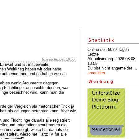
Statistik
Online seit 5029 Tagen
Letzte
Aktualisierung: 2026.08.08,
tagesschauder, 10:55h
10:59
Einwurf und ist mittlerweile
Du bist nicht angemeldet ...
en Weltkrieg haben wir oder habe
anmelden
ge aufgenommen und da haben wir das
Werbung
gab es wenig Argumente dagegen.
g Flüchtlinge; angesichts dessen, was
linge bezeichnet wird, kann man die
de der Vergleich als rhetorischer Trick ja
eit als gelungen betrchten kann. Aber wie
und Flüchtlinge damals alle registriert
lfer und Integrationsbeauftragten die
men und versorgt, wieso hat damals der
anstaltet, wieso hat Hartz IV für alle
ltursensibel?