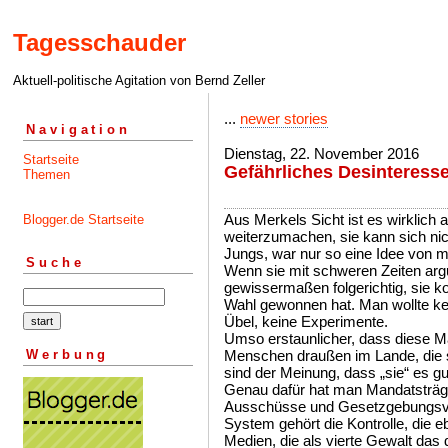
Tagesschauder
Aktuell-politische Agitation von Bernd Zeller
...
newer stories
Navigation
Dienstag, 22. November 2016
Startseite
Gefährliches Desinteress
Themen
Aus Merkels Sicht ist es wirklich al
Blogger.de Startseite
weiterzumachen, sie kann sich nich
Jungs, war nur so eine Idee von mi
Suche
Wenn sie mit schweren Zeiten argu
gewissermaßen folgerichtig, sie k
Wahl gewonnen hat. Man wollte kei
Übel, keine Experimente.
Umso erstaunlicher, dass diese Ma
Werbung
Menschen draußen im Lande, die sic
sind der Meinung, dass „sie“ es g
Genau dafür hat man Mandatsträge
Ausschüsse und Gesetzgebungsv
System gehört die Kontrolle, die 
Medien, die als vierte Gewalt das