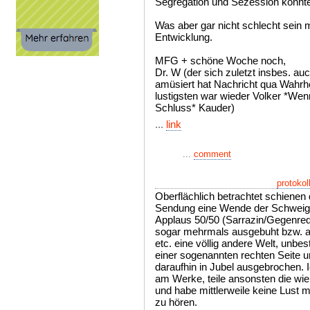
Segregation und Sezession könnte
Was aber gar nicht schlecht sein 
Entwicklung.
MFG + schöne Woche noch,
Dr. W (der sich zuletzt insbes. 
amüsiert hat Nachricht qua Wahrhe
lustigsten war wieder Volker *Wenn 
Schluss* Kauder)
...
link
...
comment
protokol
Oberflächlich betrachtet schienen
Sendung eine Wende der Schweige
Applaus 50/50 (Sarrazin/Gegenred
sogar mehrmals ausgebuht bzw. au
etc. eine völlig andere Welt, unbe
einer sogenannten rechten Seite u
daraufhin in Jubel ausgebrochen. 
am Werke, teile ansonsten die wie
und habe mittlerweile keine Lust 
zu hören.