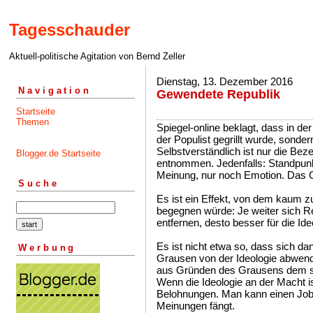
Tagesschauder
Aktuell-politische Agitation von Bernd Zeller
Dienstag, 13. Dezember 2016
Navigation
Gewendete Republik
Startseite
Themen
Spiegel-online beklagt, dass in de
der Populist gegrillt wurde, sond
Selbstverständlich ist nur die Be
Blogger.de Startseite
entnommen. Jedenfalls: Standpunk
Meinung, nur noch Emotion. Das G
Suche
Es ist ein Effekt, von dem kaum 
begegnen würde: Je weiter sich Re
entfernen, desto besser für die Ide
Es ist nicht etwa so, dass sich 
Werbung
Grausen von der Ideologie abwen
aus Gründen des Grausens dem si
Wenn die Ideologie an der Macht is
Belohnungen. Man kann einen Job
Meinungen fängt.